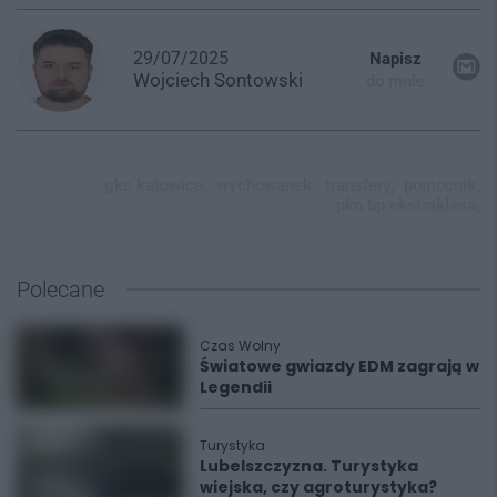
29/07/2025
Napisz
Wojciech
Sontowski
do mnie
gks katowice,
wychowanek,
transfery,
pomocnik,
pko bp ekstraklasa,
Polecane
Czas Wolny
Światowe gwiazdy EDM zagrają w
Legendii
Turystyka
Lubelszczyzna. Turystyka
wiejska, czy agroturystyka?