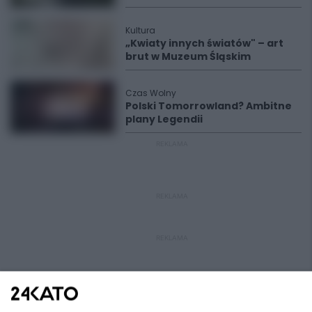
Kultura
„Kwiaty innych światów" – art
brut w Muzeum Śląskim
Czas Wolny
Polski Tomorrowland? Ambitne
plany Legendii
REKLAMA
REKLAMA
REKLAMA