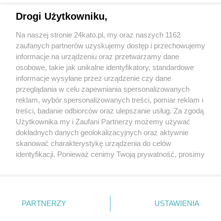
Drogi Użytkowniku,
Na naszej stronie 24kato.pl, my oraz naszych 1162
Wydawca mediów
lokalnych
zaufanych partnerów uzyskujemy dostęp i przechowujemy
informacje na urządzeniu oraz przetwarzamy dane
osobowe, takie jak unikalne identyfikatory, standardowe
informacje wysyłane przez urządzenie czy dane
przeglądania w celu zapewniania spersonalizowanych
reklam, wybór spersonalizowanych treści, pomiar reklam i
Nie zapomnij
treści, badanie odbiorców oraz ulepszanie usług. Za zgodą
zapoznać się z:
polityką prywatności
regulamin korzystania z portali
Użytkownika my i Zaufani Partnerzy możemy używać
Twoje
miasto
Skontakuj się
z nami
dokładnych danych geolokalizacyjnych oraz aktywnie
Piekary Śląskie
Kontakt
skanować charakterystykę urządzenia do celów
Chorzów
Wydawca
identyfikacji. Ponieważ cenimy Twoją prywatność, prosimy
Tarnowskie Góry
Redakcja
Ruda Śląska
Newsletter
o zgodę na korzystanie z tych technologii poprzez
Świętochłowice
Reklama
kliknięcie „Akceptuję”. Zgoda jest dobrowolna i zawsze
Tychy
możesz ją zmienić/wycofać klikając przycisk ustawień
Bytom
Katowice
prywatności znajdujący się w lewym dolnym rogu strony
PARTNERZY
USTAWIENIA
Gliwice
. Niektóre rodzaje przetwarzania danych nie wymagają
Zabrze
Zagłębie
zgody użytkownika, ale masz prawo sprzeciwić się