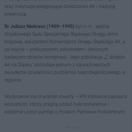
oraz instytucje pielęgnujące dziedzictwo AK i tradycję
prawniczą.
Dr Juliusz Niekrasz (1909–1995)
był m.in.. sędzią
Wojskowego Sądu Specjalnego Śląskiego Okręgu Armii
Krajowej, adiutantem Komendanta Okręgu Śląskiego AK, a
po wojnie – prokuratorem, adwokatem i cenionym
badaczem dziejów konspiracji. Jego publikacja „Z dziejów
AK na Śląsku” pozostaje jednym z najważniejszych
świadectw działalności podziemia niepodległościowego w
regionie.
Wydarzenie ma charakter otwarty – IPN Katowice zaprasza
wszystkich, którzy pragną oddać hołd bohaterowi i
wspólnie uczcić pamięć o Polskim Państwie Podziemnym.
REKLAMA