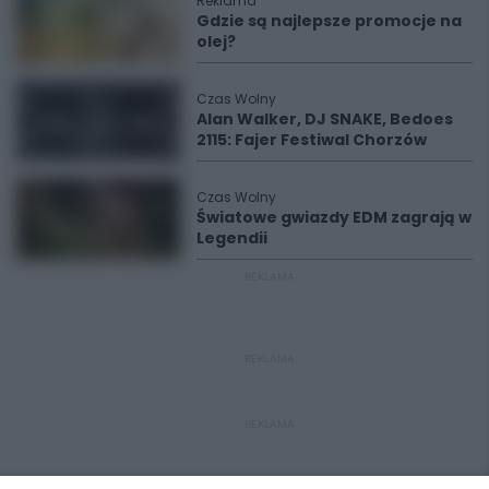
Reklama
Gdzie są najlepsze promocje na
olej?
Czas Wolny
Alan Walker, DJ SNAKE, Bedoes
2115: Fajer Festiwal Chorzów
Czas Wolny
Światowe gwiazdy EDM zagrają w
Legendii
REKLAMA
REKLAMA
REKLAMA