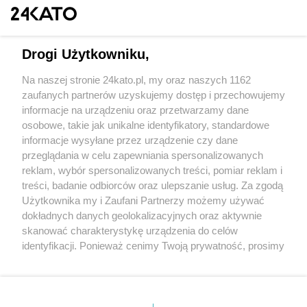
Drogi Użytkowniku,
Na naszej stronie 24kato.pl, my oraz naszych 1162
Wydawca mediów
lokalnych
zaufanych partnerów uzyskujemy dostęp i przechowujemy
informacje na urządzeniu oraz przetwarzamy dane
osobowe, takie jak unikalne identyfikatory, standardowe
informacje wysyłane przez urządzenie czy dane
przeglądania w celu zapewniania spersonalizowanych
reklam, wybór spersonalizowanych treści, pomiar reklam i
Nie zapomnij
treści, badanie odbiorców oraz ulepszanie usług. Za zgodą
zapoznać się z:
polityką prywatności
regulamin korzystania z portali
Użytkownika my i Zaufani Partnerzy możemy używać
Twoje
miasto
Skontakuj się
z nami
dokładnych danych geolokalizacyjnych oraz aktywnie
Piekary Śląskie
Kontakt
skanować charakterystykę urządzenia do celów
Chorzów
Wydawca
identyfikacji. Ponieważ cenimy Twoją prywatność, prosimy
Tarnowskie Góry
Redakcja
Ruda Śląska
Newsletter
o zgodę na korzystanie z tych technologii poprzez
Świętochłowice
Reklama
kliknięcie „Akceptuję”. Zgoda jest dobrowolna i zawsze
Tychy
możesz ją zmienić/wycofać klikając przycisk ustawień
Bytom
Katowice
prywatności znajdujący się w lewym dolnym rogu strony