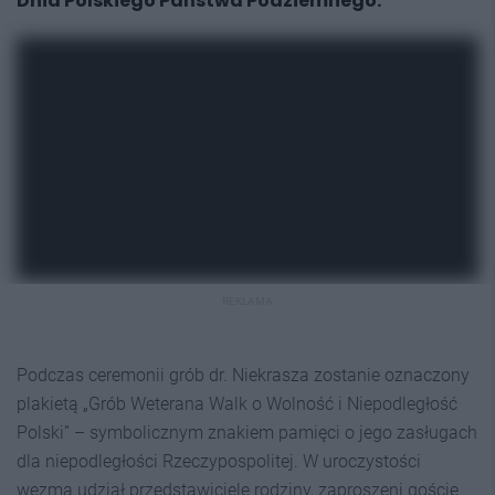
Dnia Polskiego Państwa Podziemnego.
REKLAMA
Podczas ceremonii grób dr. Niekrasza zostanie oznaczony
plakietą „Grób Weterana Walk o Wolność i Niepodległość
Polski” – symbolicznym znakiem pamięci o jego zasługach
dla niepodległości Rzeczypospolitej. W uroczystości
wezmą udział przedstawiciele rodziny, zaproszeni goście