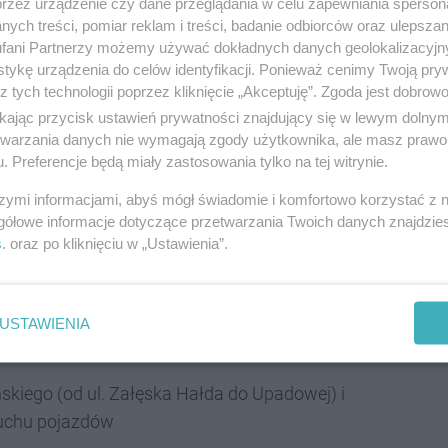
przez urządzenie czy dane przeglądania w celu zapewniania sperson
ych treści, pomiar reklam i treści, badanie odbiorców oraz ulepszan
fani Partnerzy możemy używać dokładnych danych geolokalizacyjn
wanie bądź zapisanie na swoim telefonie biletu
tykę urządzenia do celów identyfikacji. Ponieważ cenimy Twoją pry
enę Katowice. Wszystkie bilety na mecz
z tych technologii poprzez kliknięcie „Akceptuję”. Zgoda jest dobro
ikając przycisk ustawień prywatności znajdujący się w lewym dolny
i 15 tys. kibiców, co może wpływać jakość
etwarzania danych nie wymagają zgody użytkownika, ale masz prawo 
mobilnego - ostrzegają organizatorzy meczu.
. Preferencje będą miały zastosowania tylko na tej witrynie.
szymi informacjami, abyś mógł świadomie i komfortowo korzystać z
gółowe informacje dotyczące przetwarzania Twoich danych znajdzi
s
. oraz po kliknięciu w „Ustawienia”.
eny Katowice
w na odcinku ulicy Bocheńskiego
od ulicy
USTAWIENIA
az na ulicach: Upadowej, Przekopowej, Dobrego
skiego (od ul. Załęska Hałda do Upadowej) i
ruchu pojazdów