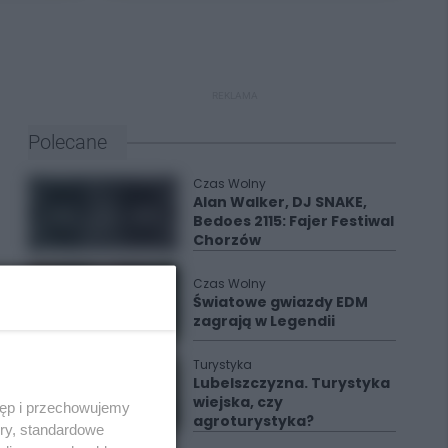
REKLAMA
Polecane
Czas Wolny
Alan Walker, DJ SNAKE,
Bedoes 2115: Fajer Festiwal
Chorzów
Czas Wolny
Światowe gwiazdy EDM
zagrają w Legendii
Turystyka
Lubelszczyzna. Turystyka
wiejska, czy
tęp i przechowujemy
agroturystyka?
ory, standardowe