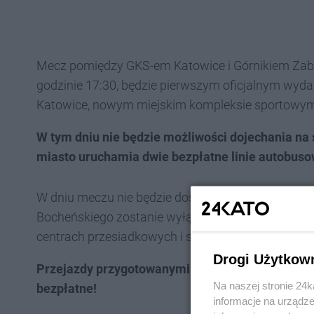
Mecz pomiędzy GKS-em Katowice i Górnikiem Zabrze
godzinie 17:30, będzie pierwszym oficjalnym wy
Katowice, nowym miejskim kompleksie sportowy
W tym dniu nie będzie możliwości dojechania n
miasto uruchamia dwie bezpłatne linie autobuso
W dniu meczu nie będzie dostępnych miejsc parkin
Bocheńskiego zostanie wyłączony z ruchu. Miasto
centrach przesiadkowych i skorzystanie z darmow
Drogi Użytkow
Przejazdy przygotowanymi na ten dzień specjal
Na naszej stronie 24
bezpłatne!
informacje na urządze