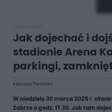
24kato.pl
/
sport
Jak dojechać i do
stadionie Arena K
parkingi, zamknięt
Katarzyna Pachelska
W niedzielę 30 marca 2025 r. otwa
Zabrze o godz. 17.30. Jak tam doje