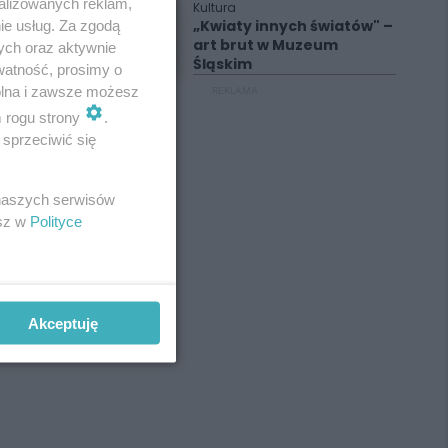
alizowanych reklam,
Kultura
„Kwiaty innych światów" –
ie usług. Za zgodą
art brut w Muzeum
ych oraz aktywnie
Śląskim
watność, prosimy o
wolna i zawsze możesz
REKLAMA
m rogu strony
.
sprzeciwić się
 naszych serwisów
esz w
Polityce
Akceptuję