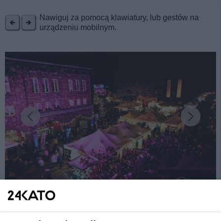
REKLAMA
Nawiguj za pomocą klawiatury, lub gestów na
urządzeniu mobilnym.
fot: Rafał Roguski
Katowice. Najbardziej magiczny jarmark na