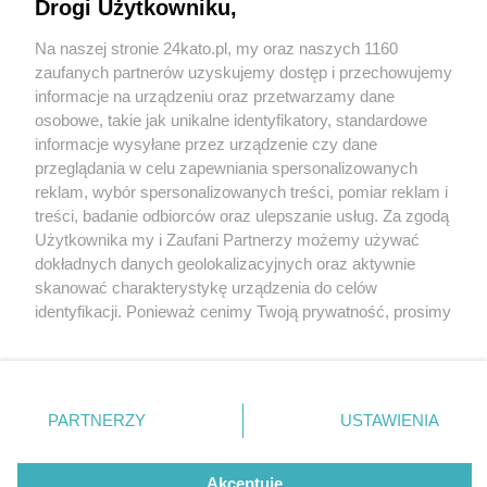
Śląsku, czyli Jarmark na Nikiszu, odbędzie się w
Drogi Użytkowniku,
weekend od 8 do 10 grudnia 2023 r.
Na naszej stronie 24kato.pl, my oraz naszych 1160
Wydawca mediów
lokalnych
zaufanych partnerów uzyskujemy dostęp i przechowujemy
3 / 3
informacje na urządzeniu oraz przetwarzamy dane
Jarmark na nikiszu rafal
osobowe, takie jak unikalne identyfikatory, standardowe
informacje wysyłane przez urządzenie czy dane
roguski 03
przeglądania w celu zapewniania spersonalizowanych
reklam, wybór spersonalizowanych treści, pomiar reklam i
Nie zapomnij
treści, badanie odbiorców oraz ulepszanie usług. Za zgodą
zapoznać się z:
polityką prywatności
regulamin korzystania z portali
Od 8 do 10.12 na osiedlu Nikiszowiec odbędzie się
Użytkownika my i Zaufani Partnerzy możemy używać
Twoje
miasto
Skontakuj się
z nami
dokładnych danych geolokalizacyjnych oraz aktywnie
magiczna impreza - Jarmark na Nikiszu.
Piekary Śląskie
Kontakt
skanować charakterystykę urządzenia do celów
Chorzów
Wydawca
identyfikacji. Ponieważ cenimy Twoją prywatność, prosimy
Tarnowskie Góry
Redakcja
Wróć do artykułu:
Ruda Śląska
Newsletter
o zgodę na korzystanie z tych technologii poprzez
Katowice. Najbardziej magiczny jarmark na
Świętochłowice
Reklama
kliknięcie „Akceptuję”. Zgoda jest dobrowolna i zawsze
Śląsku, czyli Jarmark na Nikiszu, odbędzie się w
Tychy
możesz ją zmienić/wycofać klikając przycisk ustawień
Bytom
weekend od 8 do 10 grudnia 2023 r.
Katowice
prywatności znajdujący się w lewym dolnym rogu strony
PARTNERZY
USTAWIENIA
Gliwice
. Niektóre rodzaje przetwarzania danych nie wymagają
Zabrze
Zagłębie
REKLAMA
zgody użytkownika, ale masz prawo sprzeciwić się
takiemu przetwarzaniu. Preferencje będą miały
Akceptuję