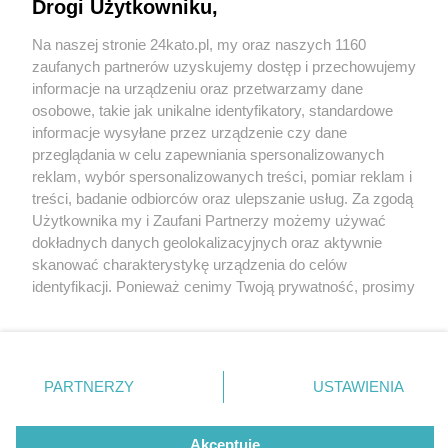
Drogi Użytkowniku,
Na naszej stronie 24kato.pl, my oraz naszych 1160
Wydawca mediów
lokalnych
zaufanych partnerów uzyskujemy dostęp i przechowujemy
informacje na urządzeniu oraz przetwarzamy dane
osobowe, takie jak unikalne identyfikatory, standardowe
informacje wysyłane przez urządzenie czy dane
przeglądania w celu zapewniania spersonalizowanych
reklam, wybór spersonalizowanych treści, pomiar reklam i
Nie zapomnij
treści, badanie odbiorców oraz ulepszanie usług. Za zgodą
zapoznać się z:
polityką prywatności
regulamin korzystania z portali
Użytkownika my i Zaufani Partnerzy możemy używać
Twoje
miasto
Skontakuj się
z nami
dokładnych danych geolokalizacyjnych oraz aktywnie
Piekary Śląskie
Kontakt
skanować charakterystykę urządzenia do celów
Chorzów
Wydawca
fot: Jarmarki Śląskie
identyfikacji. Ponieważ cenimy Twoją prywatność, prosimy
Tarnowskie Góry
Redakcja
Ruda Śląska
Newsletter
o zgodę na korzystanie z tych technologii poprzez
Świętochłowice
Reklama
Jarmark Wielkanocny na Rynku od 1 kwietnia.
kliknięcie „Akceptuję”. Zgoda jest dobrowolna i zawsze
Tychy
Serio! Wystawcy z Polski i zagranicy, atrakcje dla
możesz ją zmienić/wycofać klikając przycisk ustawień
Bytom
Katowice
dzieci
prywatności znajdujący się w lewym dolnym rogu strony
PARTNERZY
USTAWIENIA
Gliwice
. Niektóre rodzaje przetwarzania danych nie wymagają
Zabrze
3 / 3
Zagłębie
zgody użytkownika, ale masz prawo sprzeciwić się
takiemu przetwarzaniu. Preferencje będą miały
Akceptuję