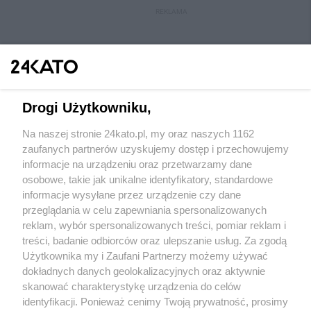
REKLAMA
Drogi Użytkowniku,
Na naszej stronie 24kato.pl, my oraz naszych 1162
Wydawca mediów
lokalnych
zaufanych partnerów uzyskujemy dostęp i przechowujemy
informacje na urządzeniu oraz przetwarzamy dane
osobowe, takie jak unikalne identyfikatory, standardowe
informacje wysyłane przez urządzenie czy dane
przeglądania w celu zapewniania spersonalizowanych
reklam, wybór spersonalizowanych treści, pomiar reklam i
Nie zapomnij
treści, badanie odbiorców oraz ulepszanie usług. Za zgodą
zapoznać się z:
polityką prywatności
regulamin korzystania z portali
Użytkownika my i Zaufani Partnerzy możemy używać
Twoje
miasto
Skontakuj się
z nami
dokładnych danych geolokalizacyjnych oraz aktywnie
Piekary Śląskie
Kontakt
skanować charakterystykę urządzenia do celów
Chorzów
Wydawca
identyfikacji. Ponieważ cenimy Twoją prywatność, prosimy
Tarnowskie Góry
Redakcja