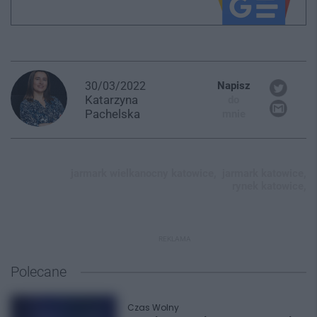
30/03/2022
Napisz
Katarzyna
do
Pachelska
mnie
jarmark wielkanocny katowice,
jarmark katowice,
rynek katowice,
REKLAMA
Polecane
Czas Wolny