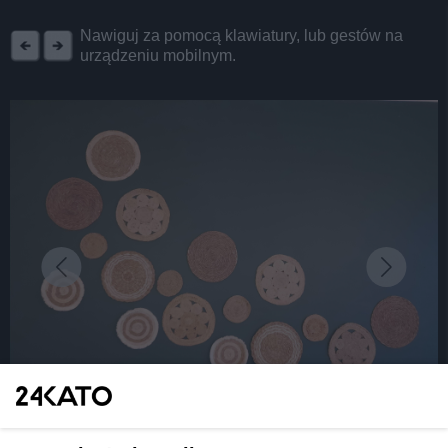
REKLAMA
Nawiguj za pomocą klawiatury, lub gestów na
urządzeniu mobilnym.
fot: Katarzyna Pachelska/24kato.pl