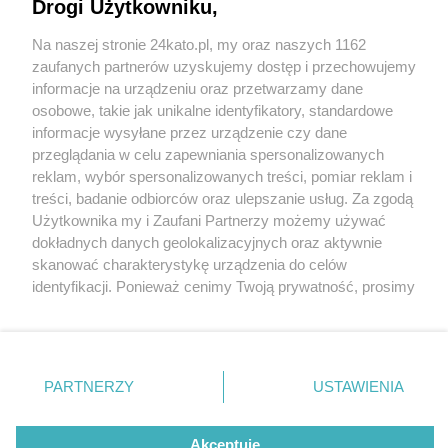
Drogi Użytkowniku,
Jest data otwarcia bistro BZIK w nowym miejscu.
Lokal był jedynym w Katowicach, który utrzymał
Na naszej stronie 24kato.pl, my oraz naszych 1162
się po "Kuchennych rewolucjach"
Wydawca mediów
lokalnych
zaufanych partnerów uzyskujemy dostęp i przechowujemy
informacje na urządzeniu oraz przetwarzamy dane
osobowe, takie jak unikalne identyfikatory, standardowe
informacje wysyłane przez urządzenie czy dane
5 / 12
przeglądania w celu zapewniania spersonalizowanych
reklam, wybór spersonalizowanych treści, pomiar reklam i
Nowe Bistro BZIK
Nie zapomnij
treści, badanie odbiorców oraz ulepszanie usług. Za zgodą
zapoznać się z:
polityką prywatności
regulamin korzystania z portali
Użytkownika my i Zaufani Partnerzy możemy używać
Twoje
miasto
Skontakuj się
z nami
dokładnych danych geolokalizacyjnych oraz aktywnie
Lokal jest już prawie gotowy, otwarcie na początku
Piekary Śląskie
Kontakt
skanować charakterystykę urządzenia do celów
Chorzów
Wydawca
lutego 2023
identyfikacji. Ponieważ cenimy Twoją prywatność, prosimy
Tarnowskie Góry
Redakcja
Ruda Śląska
Newsletter
o zgodę na korzystanie z tych technologii poprzez
Świętochłowice
Reklama
kliknięcie „Akceptuję”. Zgoda jest dobrowolna i zawsze
Tychy
możesz ją zmienić/wycofać klikając przycisk ustawień
Bytom
Katowice
prywatności znajdujący się w lewym dolnym rogu strony
REKLAMA
PARTNERZY
USTAWIENIA
Gliwice
. Niektóre rodzaje przetwarzania danych nie wymagają
Zabrze
Zagłębie
zgody użytkownika, ale masz prawo sprzeciwić się
takiemu przetwarzaniu. Preferencje będą miały
Akceptuję