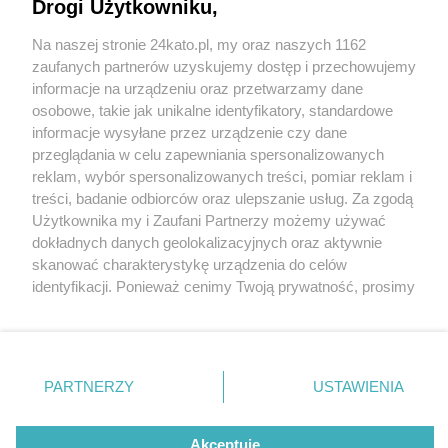
Drogi Użytkowniku,
Jest przetarg na budowę kolejnej drogi rowerowej
wzdłuż ulicy Hallera między Dąbrówką Małą a
Na naszej stronie 24kato.pl, my oraz naszych 1162
Wydawca mediów
lokalnych
Burowcem
zaufanych partnerów uzyskujemy dostęp i przechowujemy
informacje na urządzeniu oraz przetwarzamy dane
2 / 2
osobowe, takie jak unikalne identyfikatory, standardowe
informacje wysyłane przez urządzenie czy dane
Katowice
przeglądania w celu zapewniania spersonalizowanych
reklam, wybór spersonalizowanych treści, pomiar reklam i
Nie zapomnij
treści, badanie odbiorców oraz ulepszanie usług. Za zgodą
zapoznać się z:
polityką prywatności
regulamin korzystania z portali
Katowice konsekwentnie rozwijają sieć dróg dla
Użytkownika my i Zaufani Partnerzy możemy używać
Twoje
miasto
Skontakuj się
z nami
rowerów
dokładnych danych geolokalizacyjnych oraz aktywnie
Piekary Śląskie
Kontakt
skanować charakterystykę urządzenia do celów
Chorzów
Wydawca
identyfikacji. Ponieważ cenimy Twoją prywatność, prosimy
Tarnowskie Góry
Redakcja
Wróć do artykułu:
Ruda Śląska
Newsletter
o zgodę na korzystanie z tych technologii poprzez
Jest przetarg na budowę kolejnej drogi
Świętochłowice
Reklama
kliknięcie „Akceptuję”. Zgoda jest dobrowolna i zawsze
rowerowej wzdłuż ulicy Hallera między Dąbrówką
Tychy
możesz ją zmienić/wycofać klikając przycisk ustawień
Małą a Burowcem
Bytom
Katowice
prywatności znajdujący się w lewym dolnym rogu strony
PARTNERZY
USTAWIENIA
Gliwice
. Niektóre rodzaje przetwarzania danych nie wymagają
Zabrze
REKLAMA
Zagłębie
zgody użytkownika, ale masz prawo sprzeciwić się
takiemu przetwarzaniu. Preferencje będą miały
Akceptuję