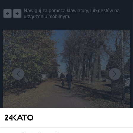
REKLAMA
Nawiguj za pomocą klawiatury, lub gestów na
urządzeniu mobilnym.
fot: KAW