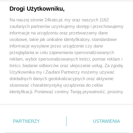
Drogi Użytkowniku,
Na naszej stronie 24kato.pl, my oraz naszych 1162
Wydawca mediów
lokalnych
zaufanych partnerów uzyskujemy dostęp i przechowujemy
informacje na urządzeniu oraz przetwarzamy dane
osobowe, takie jak unikalne identyfikatory, standardowe
informacje wysyłane przez urządzenie czy dane
przeglądania w celu zapewniania spersonalizowanych
reklam, wybór spersonalizowanych treści, pomiar reklam i
Nie zapomnij
treści, badanie odbiorców oraz ulepszanie usług. Za zgodą
zapoznać się z:
polityką prywatności
regulamin korzystania z portali
Użytkownika my i Zaufani Partnerzy możemy używać
Twoje
miasto
Skontakuj się
z nami
dokładnych danych geolokalizacyjnych oraz aktywnie
Piekary Śląskie
Kontakt
skanować charakterystykę urządzenia do celów
Chorzów
Wydawca
identyfikacji. Ponieważ cenimy Twoją prywatność, prosimy
Tarnowskie Góry
Redakcja
Ruda Śląska
Newsletter
o zgodę na korzystanie z tych technologii poprzez
Świętochłowice
Reklama
kliknięcie „Akceptuję”. Zgoda jest dobrowolna i zawsze
Tychy
możesz ją zmienić/wycofać klikając przycisk ustawień
Bytom
Katowice
prywatności znajdujący się w lewym dolnym rogu strony
PARTNERZY
USTAWIENIA
Gliwice
. Niektóre rodzaje przetwarzania danych nie wymagają
Zabrze
Zagłębie
zgody użytkownika, ale masz prawo sprzeciwić się