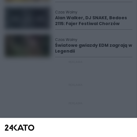
Czas Wolny
Alan Walker, DJ SNAKE, Bedoes
2115: Fajer Festiwal Chorzów
Czas Wolny
Światowe gwiazdy EDM zagrają w
Legendii
REKLAMA
REKLAMA
REKLAMA