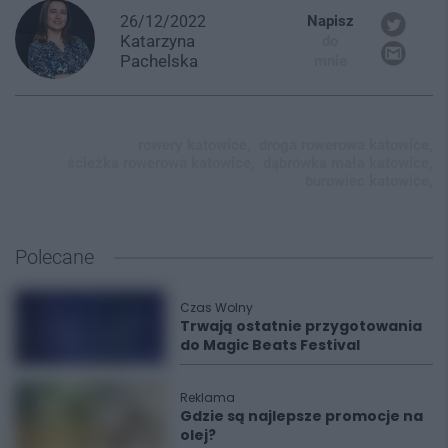
26/12/2022
Napisz
Katarzyna
do
Pachelska
mnie
rowery katowice,
droga rowerowa katowice,
ścieżka rowerowa katowice,
dąbrówka mała katowice,
burowiec katowice,
Polecane
Czas Wolny
Trwają ostatnie przygotowania
do Magic Beats Festival
Reklama
Gdzie są najlepsze promocje na
olej?