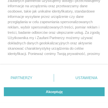
zaufanych partnerów uzyskujemy dostęp i przechowujemy
Jeszcze większa wyprzedaż w likwidowanym
Katowice
informacje na urządzeniu oraz przetwarzamy dane
Gliwice
Tesco w Silesia City Center. Sprawdźcie
Zabrze
osobowe, takie jak unikalne identyfikatory, standardowe
Zagłębie
informacje wysyłane przez urządzenie czy dane
5 / 27
przeglądania w celu zapewniania spersonalizowanych
Wyprzedaż w likwidowanym
reklam, wybór spersonalizowanych treści, pomiar reklam i
treści, badanie odbiorców oraz ulepszanie usług. Za zgodą
Tesco w SCC
Użytkownika my i Zaufani Partnerzy możemy używać
dokładnych danych geolokalizacyjnych oraz aktywnie
skanować charakterystykę urządzenia do celów
Wyprzedaż w likwidowanym Tesco w Silesia City
identyfikacji. Ponieważ cenimy Twoją prywatność, prosimy
o zgodę na korzystanie z tych technologii poprzez
Center w Katowicach, zdjęcia z 3.08 2021
kliknięcie „Akceptuję”. Zgoda jest dobrowolna i zawsze
możesz ją zmienić/wycofać klikając przycisk ustawień
Kliknij kolejne zdjęcie, by sprawdzić przeceny w
prywatności znajdujący się w lewym dolnym rogu strony
PARTNERZY
USTAWIENIA
kolejnych działach Tesco
. Niektóre rodzaje przetwarzania danych nie wymagają
zgody użytkownika, ale masz prawo sprzeciwić się
takiemu przetwarzaniu. Preferencje będą miały
Akceptuję
REKLAMA
zastosowania tylko na tej witrynie.
Zapoznaj się z poniższymi informacjami, abyś mógł