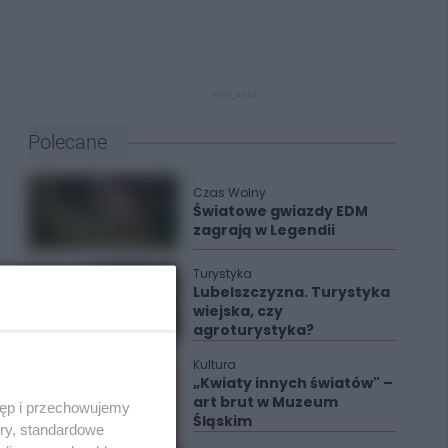
REKLAMA
Polecane
Czas Wolny
Światowe gwiazdy EDM
zagrają w Legendii
Turystyka
Lubelszczyzna. Turystyka
wiejska, czy
agroturystyka?
Kultura
„Kwiaty innych światów" –
art brut w Muzeum
tęp i przechowujemy
Śląskim
ory, standardowe