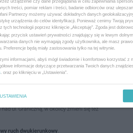
przez urządzenie czy dane przeglądania w celu zapewniania sperson
ych treści, pomiar reklam i treści, badanie odbiorców oraz ulepszan
ezpieczeństwa w ruchu kolejowym i drogowym -
fani Partnerzy możemy używać dokładnych danych geolokalizacyjn
a prasowego PKP PLK
tykę urządzenia do celów identyfikacji. Ponieważ cenimy Twoją pry
z tych technologii poprzez kliknięcie „Akceptuję”. Zgoda jest dobro
ikając przycisk ustawień prywatności znajdujący się w lewym dolny
etwarzania danych nie wymagają zgody użytkownika, ale masz prawo 
. Preferencje będą miały zastosowania tylko na tej witrynie.
 co prawda kontynuowane, ale nie wpłyną już na
szymi informacjami, abyś mógł świadomie i komfortowo korzystać z
gółowe informacje dotyczące przetwarzania Twoich danych znajdzi
 Granicznej i w jej
s
. oraz po kliknięciu w „Ustawienia”.
USTAWIENIA
d ul. Graniczną, w okolicy zmieni się też
sowy ruch dwukierunkowy
.