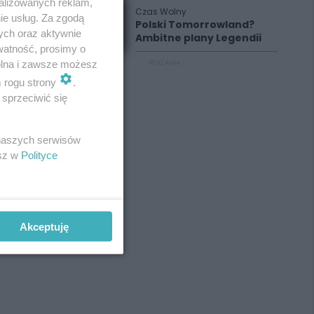
alizowanych reklam,
Czas Wolny
ie usług. Za zgodą
Polski Tomorrowland?
ych oraz aktywnie
Ambitne plany Legendii
watność, prosimy o
wolna i zawsze możesz
REKLAMA
m rogu strony
.
sprzeciwić się
 naszych serwisów
esz w
Polityce
Akceptuję