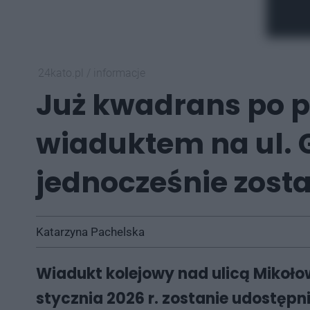
24kato.pl
/
informacje
Już kwadrans po p
wiaduktem na ul. 
jednocześnie zost
Katarzyna Pachelska
Wiadukt kolejowy nad ulicą Mikołow
stycznia 2026 r. zostanie udostę