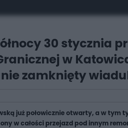
ółnocy 30 stycznia p
Granicznej w Katowic
anie zamknięty wiadu
ską już połowicznie otwarty, a w tym ty
pniony w całości przejazd pod innym re