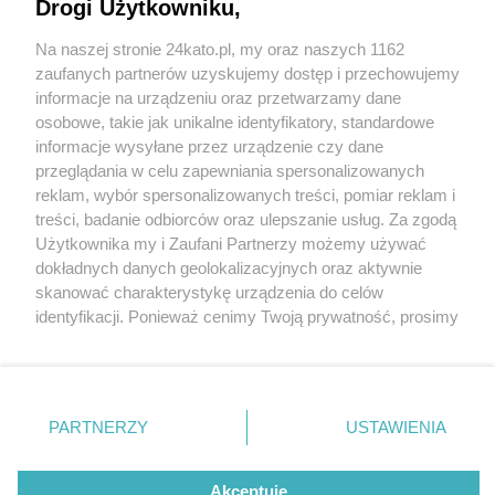
Bear powstaje w budynku... dawnej szkoły przy
Drogi Użytkowniku,
Stawowej. To będzie pierwsza taka placówka w
Na naszej stronie 24kato.pl, my oraz naszych 1162
Polsce
Wydawca mediów
lokalnych
zaufanych partnerów uzyskujemy dostęp i przechowujemy
informacje na urządzeniu oraz przetwarzamy dane
osobowe, takie jak unikalne identyfikatory, standardowe
1 / 6
informacje wysyłane przez urządzenie czy dane
Budynek szkoly maple bear
przeglądania w celu zapewniania spersonalizowanych
reklam, wybór spersonalizowanych treści, pomiar reklam i
katowice 3
Nie zapomnij
treści, badanie odbiorców oraz ulepszanie usług. Za zgodą
zapoznać się z:
polityką prywatności
regulamin korzystania z portali
Użytkownika my i Zaufani Partnerzy możemy używać
Twoje
miasto
Skontakuj się
z nami
dokładnych danych geolokalizacyjnych oraz aktywnie
W dawnym budynku szkoły przy Stawowej 6 w
Piekary Śląskie
Kontakt
skanować charakterystykę urządzenia do celów
Chorzów
Wydawca
identyfikacji. Ponieważ cenimy Twoją prywatność, prosimy
Katowicach powstaje pierwsza w Polsce szkoła
Tarnowskie Góry
Redakcja
Ruda Śląska
Newsletter
o zgodę na korzystanie z tych technologii poprzez
kanadyjskiej sieci Maple Bear.
Świętochłowice
Reklama
kliknięcie „Akceptuję”. Zgoda jest dobrowolna i zawsze
Tychy
możesz ją zmienić/wycofać klikając przycisk ustawień
Bytom
Katowice
prywatności znajdujący się w lewym dolnym rogu strony
PARTNERZY
USTAWIENIA
Gliwice
REKLAMA
. Niektóre rodzaje przetwarzania danych nie wymagają
Zabrze
Zagłębie
zgody użytkownika, ale masz prawo sprzeciwić się
takiemu przetwarzaniu. Preferencje będą miały
Akceptuję