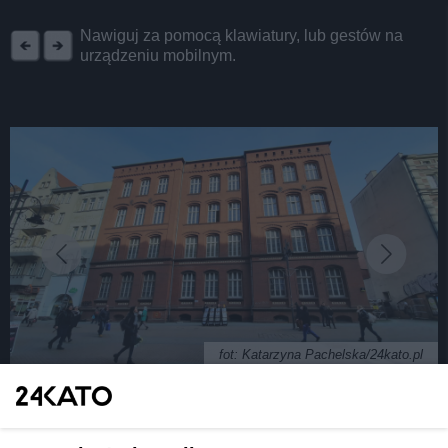
REKLAMA
Nawiguj za pomocą klawiatury, lub gestów na
urządzeniu mobilnym.
fot: Katarzyna Pachelska/24kato.pl
Kanadyjska prywatna szkoła podstawowa Maple