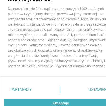
Na naszej stronie 24kato.pl, my oraz naszych 1162 zaufanych
partnerów uzyskujemy dostęp i przechowujemy informacje na
urządzeniu oraz przetwarzamy dane osobowe, takie jak unikaln
identyfikatory, standardowe informacje wysyłane przez urządze
czy dane przeglądania w celu zapewniania spersonalizowanych
reklam, wybór spersonalizowanych treści, pomiar reklam i treśc
badanie odbiorców oraz ulepszanie usług. Za zgodą Użytkowni
my i Zaufani Partnerzy możemy używać dokładnych danych
geolokalizacyjnych oraz aktywnie skanować charakterystykę
urządzenia do celów identyfikacji. Ponieważ cenimy Twoją
prywatność, prosimy o zgodę na korzystanie z tych technologii
poprzez kliknięcie „Akceptuję”. Zgoda jest dobrowolna i zawsze
możesz ją zmienić/wycofać klikając przycisk ustawień prywatn
znajdujący się w lewym dolnym rogu strony
. Niektóre rodza
przetwarzania danych nie wymagają zgody użytkownika, ale m
prawo sprzeciwić się takiemu przetwarzaniu. Preferencje będą
PARTNERZY
USTAWIEN
miały zastosowania tylko na tej witrynie.
Zapoznaj się z poniższymi informacjami, abyś mógł świadomie 
Akceptuję