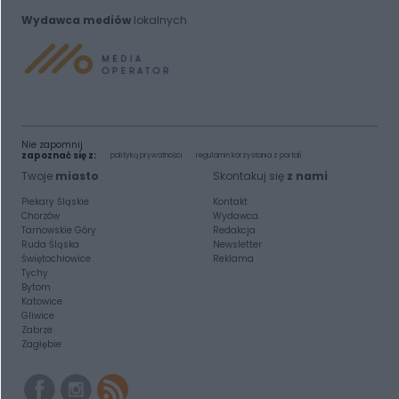
Wydawca mediów
lokalnych
Nie zapomnij
zapoznać się z:
polityką prywatności
regulamin korzystania z portali
Twoje
miasto
Skontakuj się
z nami
Piekary Śląskie
Kontakt
Chorzów
Wydawca
Tarnowskie Góry
Redakcja
Ruda Śląska
Newsletter
Świętochłowice
Reklama
Tychy
Bytom
Katowice
Gliwice
Zabrze
Zagłębie