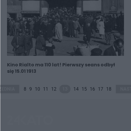
Kino Rialto ma 110 lat! Pierwszy seans odbył
się 15.01 1913
ZEDNIA
8
9
10
11
12
13
14
15
16
17
18
NAS