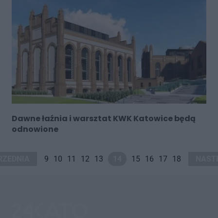
Dawne łaźnia i warsztat KWK Katowice będą
odnowione
RZEDNIA
9
10
11
12
13
14
15
16
17
18
NAST