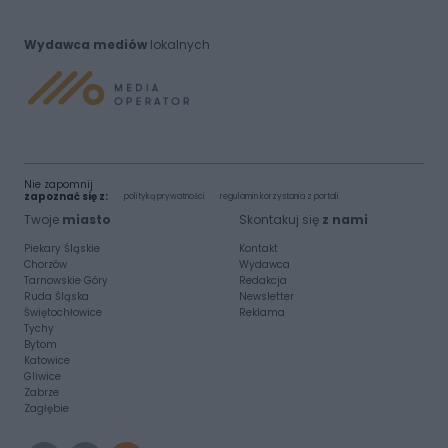
Wydawca mediów
lokalnych
Nie zapomnij
zapoznać się z:
polityką prywatności
regulamin korzystania z portali
Twoje
miasto
Skontakuj się
z nami
Piekary Śląskie
Kontakt
Chorzów
Wydawca
Tarnowskie Góry
Redakcja
Ruda Śląska
Newsletter
Świętochłowice
Reklama
Tychy
Bytom
Katowice
Gliwice
Zabrze
Zagłębie