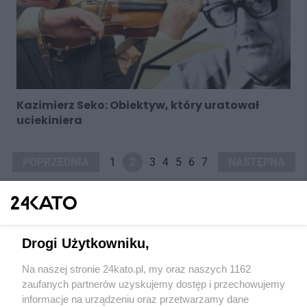
Kazimierz Seko: Obiektyw, który uratował
uciekiniera
POPRZEDNIA
1
2
3
4
5
6
7
NASTĘPNA
Drogi Użytkowniku,
Na naszej stronie 24kato.pl, my oraz naszych 1162
Wydawca mediów
lokalnych
zaufanych partnerów uzyskujemy dostęp i przechowujemy
informacje na urządzeniu oraz przetwarzamy dane