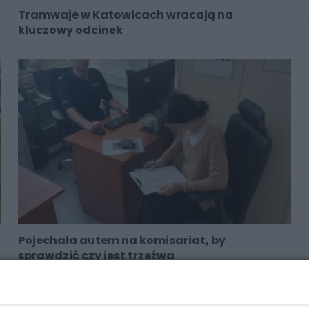
Tramwaje w Katowicach wracają na
kluczowy odcinek
Pojechała autem na komisariat, by
sprawdzić czy jest trzeźwa