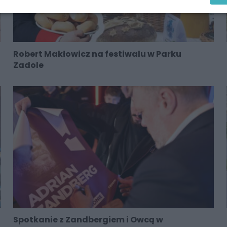
Robert Makłowicz na festiwalu w Parku
Zadole
Spotkanie z Zandbergiem i Owcą w