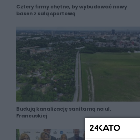
Cztery firmy chętne, by wybudować nowy
basen z salą sportową
Budują kanalizację sanitarną na ul.
Francuskiej