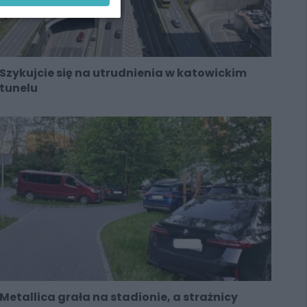
Szykujcie się na utrudnienia w katowickim
tunelu
Metallica grała na stadionie, a strażnicy