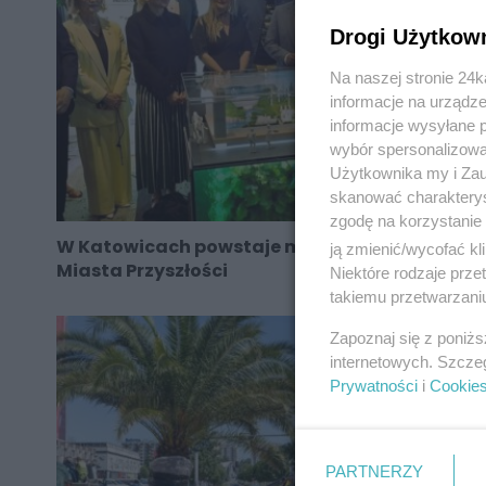
Drogi Użytkow
Na naszej stronie 24
informacje na urządze
informacje wysyłane 
wybór spersonalizowan
Użytkownika my i Zau
skanować charakterys
zgodę na korzystanie 
W Katowicach powstaje makieta Zielonego
ją zmienić/wycofać kl
Miasta Przyszłości
Niektóre rodzaje prz
takiemu przetwarzaniu
Zapoznaj się z poniż
internetowych. Szcze
Prywatności
i
Cookie
PARTNERZY