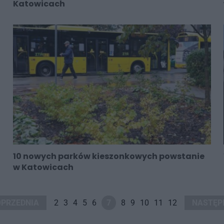
Katowicach
10 nowych parków kieszonkowych powstanie
w Katowicach
OPRZEDNIA
2
3
4
5
6
7
8
9
10
11
12
NASTĘP