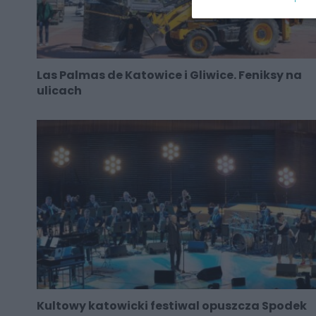
Las Palmas de Katowice i Gliwice. Feniksy na
ulicach
Kultowy katowicki festiwal opuszcza Spodek