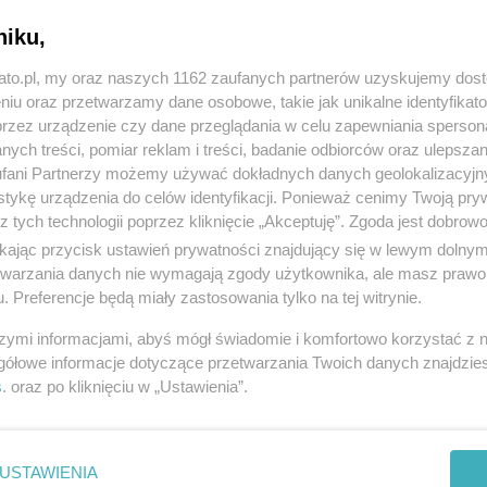
niku,
kato.pl, my oraz naszych 1162 zaufanych partnerów uzyskujemy dos
niu oraz przetwarzamy dane osobowe, takie jak unikalne identyfikat
przez urządzenie czy dane przeglądania w celu zapewniania sperson
ych treści, pomiar reklam i treści, badanie odbiorców oraz ulepszan
fani Partnerzy możemy używać dokładnych danych geolokalizacyjn
tykę urządzenia do celów identyfikacji. Ponieważ cenimy Twoją pry
z tych technologii poprzez kliknięcie „Akceptuję”. Zgoda jest dobro
Kopciuchy trują nie tylko zimą
ikając przycisk ustawień prywatności znajdujący się w lewym dolny
etwarzania danych nie wymagają zgody użytkownika, ale masz prawo 
. Preferencje będą miały zastosowania tylko na tej witrynie.
szymi informacjami, abyś mógł świadomie i komfortowo korzystać z
gółowe informacje dotyczące przetwarzania Twoich danych znajdzi
s
. oraz po kliknięciu w „Ustawienia”.
USTAWIENIA