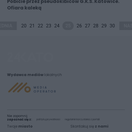
Pobicie przez pseudokibiców G.K.S. Katowice.
Ofiara kaleką
EDNIA
20
21
22
23
24
25
26
27
28
29
30
NA
Wydawca mediów
lokalnych
Nie zapomnij
zapoznać się z:
polityką prywatności
regulamin korzystania z portali
Twoje
miasto
Skontakuj się
z nami