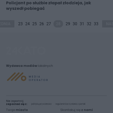
Policjant po służbie złapał złodzieja, jak
wyszedł pobiegać
EDNIA
23
24
25
26
27
28
29
30
31
32
33
NA
Wydawca mediów
lokalnych
Nie zapomnij
zapoznać się z:
polityką prywatności
regulamin korzystania z portali
Twoje
miasto
Skontakuj się
z nami