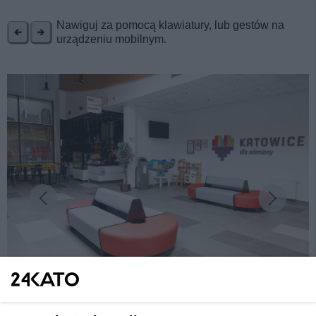
REKLAMA
Nawiguj za pomocą klawiatury, lub gestów na
urządzeniu mobilnym.
fot: KAW
Katowice. Basen Zadole będzie otwarty od 28