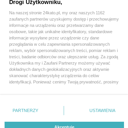
lipca po przerwie technologicznej. Teraz z foyer
Drogi Użytkowniku,
nie wejdziemy do strefy basenu w butach.
Na naszej stronie 24kato.pl, my oraz naszych 1162
Zamontowano 232 szafki
Wydawca mediów
lokalnych
zaufanych partnerów uzyskujemy dostęp i przechowujemy
informacje na urządzeniu oraz przetwarzamy dane
osobowe, takie jak unikalne identyfikatory, standardowe
informacje wysyłane przez urządzenie czy dane
przeglądania w celu zapewniania spersonalizowanych
reklam, wybór spersonalizowanych treści, pomiar reklam i
2 / 5
Nie zapomnij
treści, badanie odbiorców oraz ulepszanie usług. Za zgodą
zapoznać się z:
polityką prywatności
regulamin korzystania z portali
Użytkownika my i Zaufani Partnerzy możemy używać
Basen Zadole Katowice 5
Twoje
miasto
Skontakuj się
z nami
dokładnych danych geolokalizacyjnych oraz aktywnie
Piekary Śląskie
Kontakt
skanować charakterystykę urządzenia do celów
Chorzów
Wydawca
identyfikacji. Ponieważ cenimy Twoją prywatność, prosimy
Tarnowskie Góry
Redakcja
Ruda Śląska
Newsletter
o zgodę na korzystanie z tych technologii poprzez
Świętochłowice
Reklama
kliknięcie „Akceptuję”. Zgoda jest dobrowolna i zawsze
Tychy
możesz ją zmienić/wycofać klikając przycisk ustawień
Bytom
Katowice
prywatności znajdujący się w lewym dolnym rogu strony
REKLAMA
PARTNERZY
USTAWIENIA
Gliwice
. Niektóre rodzaje przetwarzania danych nie wymagają
Zabrze
Zagłębie
zgody użytkownika, ale masz prawo sprzeciwić się
takiemu przetwarzaniu. Preferencje będą miały
Akceptuję