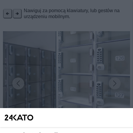
REKLAMA
Nawiguj za pomocą klawiatury, lub gestów na
urządzeniu mobilnym.
fot: KAW
Katowice. Basen Zadole będzie otwarty od 28