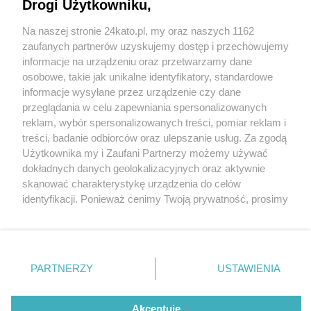
lipca po przerwie technologicznej. Teraz z foyer
Drogi Użytkowniku,
nie wejdziemy do strefy basenu w butach.
Na naszej stronie 24kato.pl, my oraz naszych 1162
Zamontowano 232 szafki
Wydawca mediów
lokalnych
zaufanych partnerów uzyskujemy dostęp i przechowujemy
informacje na urządzeniu oraz przetwarzamy dane
osobowe, takie jak unikalne identyfikatory, standardowe
informacje wysyłane przez urządzenie czy dane
przeglądania w celu zapewniania spersonalizowanych
reklam, wybór spersonalizowanych treści, pomiar reklam i
3 / 5
Nie zapomnij
treści, badanie odbiorców oraz ulepszanie usług. Za zgodą
zapoznać się z:
polityką prywatności
regulamin korzystania z portali
Użytkownika my i Zaufani Partnerzy możemy używać
Basen Zadole Katowice 4
Twoje
miasto
Skontakuj się
z nami
dokładnych danych geolokalizacyjnych oraz aktywnie
Piekary Śląskie
Kontakt
skanować charakterystykę urządzenia do celów
Chorzów
Wydawca
identyfikacji. Ponieważ cenimy Twoją prywatność, prosimy
Tarnowskie Góry
Redakcja
Ruda Śląska
Newsletter
o zgodę na korzystanie z tych technologii poprzez
Świętochłowice
Reklama
kliknięcie „Akceptuję”. Zgoda jest dobrowolna i zawsze
Tychy
możesz ją zmienić/wycofać klikając przycisk ustawień
Bytom
Katowice
prywatności znajdujący się w lewym dolnym rogu strony
REKLAMA
PARTNERZY
USTAWIENIA
Gliwice
. Niektóre rodzaje przetwarzania danych nie wymagają
Zabrze
Zagłębie
zgody użytkownika, ale masz prawo sprzeciwić się
takiemu przetwarzaniu. Preferencje będą miały
Akceptuję