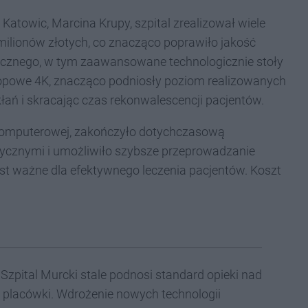
 Katowic, Marcina Krupy, szpital zrealizował wiele
milionów złotych, co znacząco poprawiło jakość
cznego, w tym zaawansowane technologicznie stoły
kopowe 4K, znacząco podniosły poziom realizowanych
ań i skracając czas rekonwalescencji pacjentów.
komputerowej, zakończyło dotychczasową
ycznymi i umożliwiło szybsze przeprowadzanie
est ważne dla efektywnego leczenia pacjentów. Koszt
 Szpital Murcki stale podnosi standard opieki nad
j placówki. Wdrożenie nowych technologii