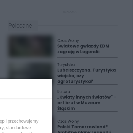
REKLAMA
Polecane
Czas Wolny
Światowe gwiazdy EDM
zagrają w Legendii
Turystyka
Lubelszczyzna. Turystyka
wiejska, czy
agroturystyka?
Kultura
„Kwiaty innych światów" –
art brut w Muzeum
Śląskim
tęp i przechowujemy
Czas Wolny
Polski Tomorrowland?
ory, standardowe
Ambitne plany Legendii