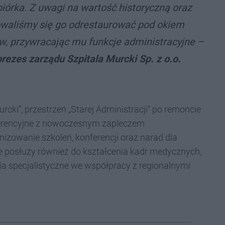
iórka. Z uwagi na wartość historyczną oraz
owaliśmy się go odrestaurować pod okiem
, przywracając mu funkcje administracyjne
–
prezes zarządu Szpitala Murcki Sp. z o.o.
cki”, przestrzeń „Starej Administracji” po remoncie
ferencyjne z nowoczesnym zapleczem
izowanie szkoleń, konferencji oraz narad dla
e posłuży również do kształcenia kadr medycznych,
ia specjalistyczne we współpracy z regionalnymi