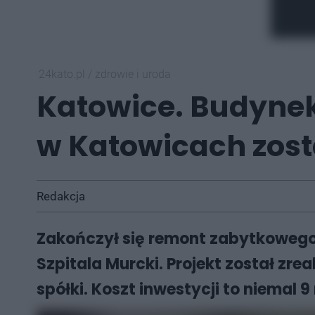
24kato.pl
/
zdrowie i uroda
Katowice. Budynek 
w Katowicach zos
Redakcja
Zakończył się remont zabytkowego 
Szpitala Murcki. Projekt został z
spółki. Koszt inwestycji to niemal 9