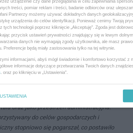
przez urządzenie czy dane przeglądania w celu zapewniania sperson
ych treści, pomiar reklam i treści, badanie odbiorców oraz ulepszan
e instalacje i technologie, co pozwoli
fani Partnerzy możemy używać dokładnych danych geolokalizacyjn
tykę urządzenia do celów identyfikacji. Ponieważ cenimy Twoją pry
istracyjnej szpitala, które do tej pory były
z tych technologii poprzez kliknięcie „Akceptuję”. Zgoda jest dobro
placówki. To zapewni wydajniejsze funkcjonowanie
ikając przycisk ustawień prywatności znajdujący się w lewym dolny
etwarzania danych nie wymagają zgody użytkownika, ale masz prawo 
. Preferencje będą miały zastosowania tylko na tej witrynie.
 budynku nie tylko zwiększy efektywność pracy
szymi informacjami, abyś mógł świadomie i komfortowo korzystać z
e dotychczasowych pomieszczeń biurowych w budynku
gółowe informacje dotyczące przetwarzania Twoich danych znajdzi
pacjentów.
s
. oraz po kliknięciu w „Ustawienia”.
USTAWIENIA
powstał na początku XX wieku. Pierwotnie służył
tala oraz jako przestrzeń administracyjna.
korzystywany do celów gospodarczych i
iczny stopniowo się pogarszał, co postawiło