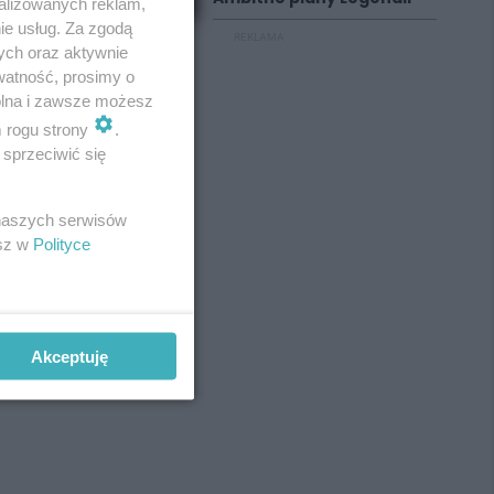
alizowanych reklam,
ie usług. Za zgodą
REKLAMA
ych oraz aktywnie
watność, prosimy o
wolna i zawsze możesz
m rogu strony
.
sprzeciwić się
 naszych serwisów
esz w
Polityce
Akceptuję