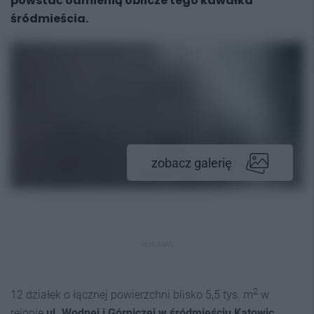
powstać odmienią oblicze tego kawałka
śródmieścia.
zobacz galerię
REKLAMA
2
12 działek o łącznej powierzchni blisko 5,5 tys. m
w
rejonie
ul. Wodnej i Górniczej w śródmieściu Katowic