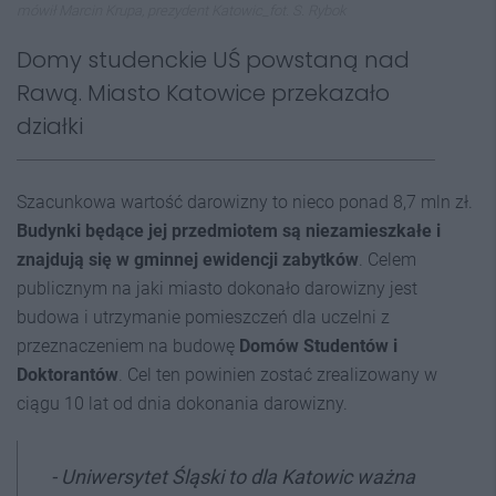
mówił Marcin Krupa, prezydent Katowic_fot. S. Rybok
Domy studenckie UŚ powstaną nad
Rawą. Miasto Katowice przekazało
działki
Szacunkowa wartość darowizny to nieco ponad 8,7 mln zł.
Budynki będące jej przedmiotem są niezamieszkałe i
znajdują się w gminnej ewidencji zabytków
. Celem
publicznym na jaki miasto dokonało darowizny jest
budowa i utrzymanie pomieszczeń dla uczelni z
przeznaczeniem na budowę
Domów Studentów i
Doktorantów
. Cel ten powinien zostać zrealizowany w
ciągu 10 lat od dnia dokonania darowizny.
-
Uniwersytet Śląski to dla Katowic ważna