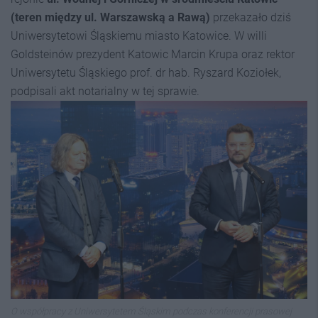
(teren między ul. Warszawską a Rawą)
przekazało dziś
Uniwersytetowi Śląskiemu miasto Katowice. W willi
Goldsteinów prezydent Katowic Marcin Krupa oraz rektor
Uniwersytetu Śląskiego prof. dr hab. Ryszard Koziołek,
podpisali akt notarialny w tej sprawie.
O współpracy z Uniwersytetem Śląskim podczas konferencji prasowej