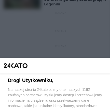
Legendii
REKLAMA
REKLAMA
REKLAMA
Drogi Użytkowniku,
Na naszej stronie 24kato.pl, my oraz naszych 1162
Wydawca mediów
lokalnych
zaufanych partnerów uzyskujemy dostęp i przechowujemy
informacje na urządzeniu oraz przetwarzamy dane
osobowe, takie jak unikalne identyfikatory, standardowe