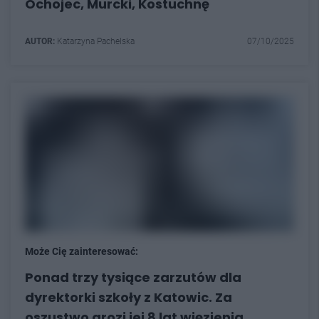
Ochojec, Murcki, Kostuchnę
AUTOR:
Katarzyna Pachelska
07/10/2025
Może Cię zainteresować:
Ponad trzy tysiące zarzutów dla
dyrektorki szkoły z Katowic. Za
oszustwo grozi jej 8 lat więzienia