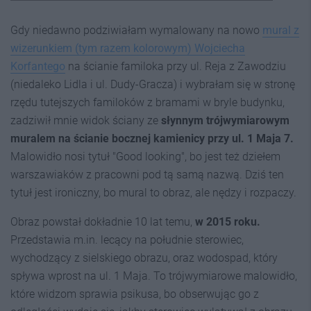
Gdy niedawno podziwiałam wymalowany na nowo
mural z
wizerunkiem (tym razem kolorowym) Wojciecha
Korfantego
na ścianie familoka przy ul. Reja z Zawodziu
(niedaleko Lidla i ul. Dudy-Gracza) i wybrałam się w stronę
rzędu tutejszych familoków z bramami w bryle budynku,
zadziwił mnie widok ściany ze
słynnym trójwymiarowym
muralem na ścianie bocznej kamienicy przy ul. 1 Maja 7.
Malowidło nosi tytuł "Good looking", bo jest też dziełem
warszawiaków z pracowni pod tą samą nazwą. Dziś ten
tytuł jest ironiczny, bo mural to obraz, ale nędzy i rozpaczy.
Obraz powstał dokładnie 10 lat temu,
w 2015 roku.
Przedstawia m.in. lecący na południe sterowiec,
wychodzący z sielskiego obrazu, oraz wodospad, który
spływa wprost na ul. 1 Maja. To trójwymiarowe malowidło,
które widzom sprawia psikusa, bo obserwując go z