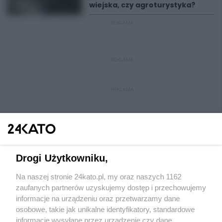
wiejska, czy agroturystyka?
REKLAMA
REKLAMA
REKLAMA
Drogi Użytkowniku,
Na naszej stronie 24kato.pl, my oraz naszych 1162
Wydawca mediów
lokalnych
zaufanych partnerów uzyskujemy dostęp i przechowujemy
informacje na urządzeniu oraz przetwarzamy dane
osobowe, takie jak unikalne identyfikatory, standardowe
informacje wysyłane przez urządzenie czy dane