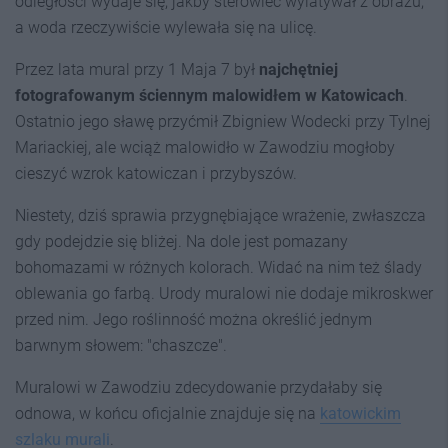
odległości wydaje się, jakby sterowiec wylatywał z obrazu,
a woda rzeczywiście wylewała się na ulicę.
Przez lata mural przy 1 Maja 7 był
najchętniej
fotografowanym ściennym malowidłem w Katowicach
.
Ostatnio jego sławę przyćmił Zbigniew Wodecki przy Tylnej
Mariackiej, ale wciąż malowidło w Zawodziu mogłoby
cieszyć wzrok katowiczan i przybyszów.
Niestety, dziś sprawia przygnębiające wrażenie, zwłaszcza
gdy podejdzie się bliżej. Na dole jest pomazany
bohomazami w różnych kolorach. Widać na nim też ślady
oblewania go farbą. Urody muralowi nie dodaje mikroskwer
przed nim. Jego roślinność można określić jednym
barwnym słowem: "chaszcze".
Muralowi w Zawodziu zdecydowanie przydałaby się
odnowa, w końcu oficjalnie znajduje się na
katowickim
szlaku murali
.