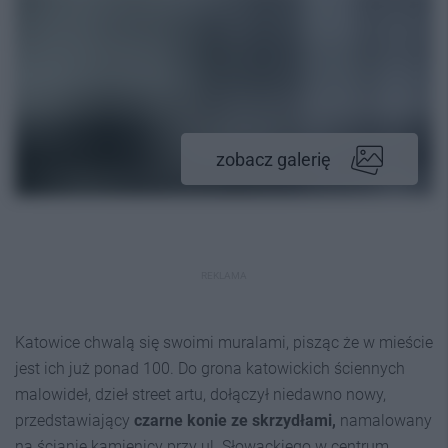
zobacz galerię
REKLAMA
Katowice chwalą się swoimi muralami, pisząc że w mieście
jest ich już ponad 100. Do grona katowickich ściennych
malowideł, dzieł street artu, dołączył niedawno nowy,
przedstawiający
czarne konie ze skrzydłami,
namalowany
na ścianie kamienicy przy ul. Słowackiego w centrum