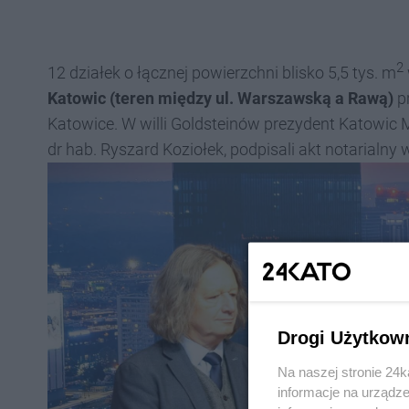
2
12 działek o łącznej powierzchni blisko 5,5 tys. m
Katowic (teren między ul. Warszawską a Rawą)
pr
Katowice. W willi Goldsteinów prezydent Katowic M
dr hab. Ryszard Koziołek, podpisali akt notarialny w
Drogi Użytkow
Na naszej stronie 24
informacje na urządze