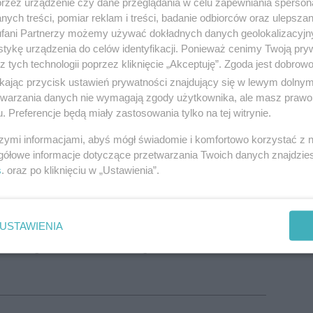
przez urządzenie czy dane przeglądania w celu zapewniania sperson
ych treści, pomiar reklam i treści, badanie odbiorców oraz ulepszan
fani Partnerzy możemy używać dokładnych danych geolokalizacyjn
tykę urządzenia do celów identyfikacji. Ponieważ cenimy Twoją pry
z tych technologii poprzez kliknięcie „Akceptuję”. Zgoda jest dobro
ikając przycisk ustawień prywatności znajdujący się w lewym dolny
etwarzania danych nie wymagają zgody użytkownika, ale masz prawo 
. Preferencje będą miały zastosowania tylko na tej witrynie.
szymi informacjami, abyś mógł świadomie i komfortowo korzystać z
gółowe informacje dotyczące przetwarzania Twoich danych znajdzi
s
. oraz po kliknięciu w „Ustawienia”.
mówił Marcin Krupa, prezydent Katowic_fot. S. Rybok
USTAWIENIA
aną nad Rawą. Miasto