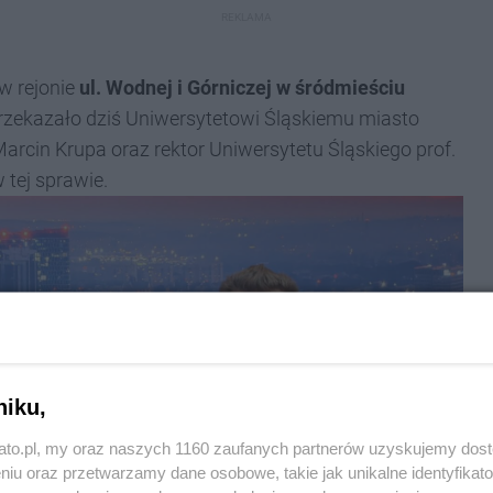
REKLAMA
w rejonie
ul. Wodnej i Górniczej w śródmieściu
zekazało dziś Uniwersytetowi Śląskiemu miasto
arcin Krupa oraz rektor Uniwersytetu Śląskiego prof.
 tej sprawie.
niku,
kato.pl, my oraz naszych 1160 zaufanych partnerów uzyskujemy dos
niu oraz przetwarzamy dane osobowe, takie jak unikalne identyfikat