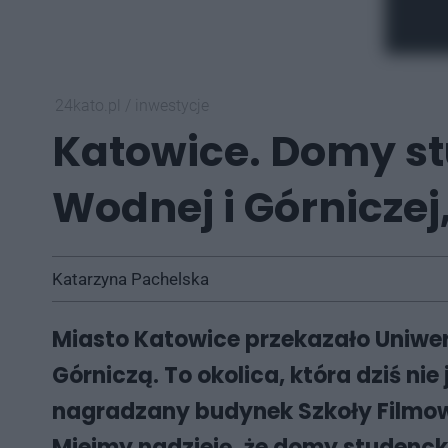
24kato.pl
/
inwestycje
Katowice. Domy st
Wodnej i Górniczej,
Katarzyna Pachelska
Miasto Katowice przekazało Uniwer
Górniczą. To okolica, która dziś n
nagradzany budynek Szkoły Filmowej
Miejmy nadzieję, że domy studenck