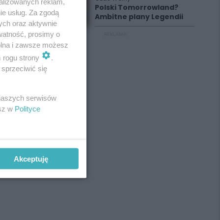
alizowanych reklam,
Polski Tomorrowland?
ie usług. Za zgodą
Ambitne plany Legendii
ych oraz aktywnie
watność, prosimy o
REKLAMA
wolna i zawsze możesz
m rogu strony
.
sprzeciwić się
 naszych serwisów
esz w
Polityce
Akceptuję