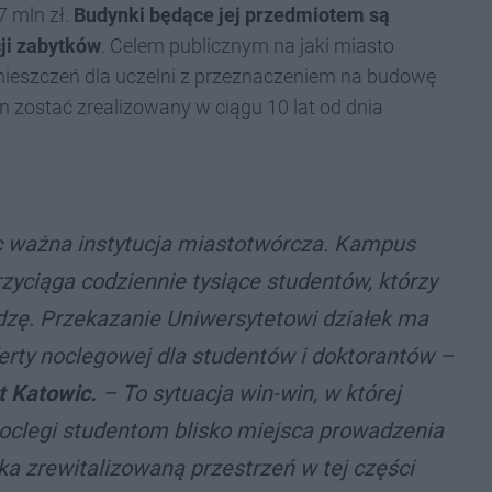
 mln zł.
Budynki będące jej przedmiotem są
ji zabytków
. Celem publicznym na jaki miasto
mieszczeń dla uczelni z przeznaczeniem na budowę
en zostać zrealizowany w ciągu 10 lat od dnia
ic ważna instytucja miastotwórcza. Kampus
rzyciąga codziennie tysiące studentów, którzy
zę. Przekazanie Uniwersytetowi działek
ma
ferty noclegowej dla studentów i doktorantów
–
t Katowic.
–
To sytuacja win-win, w której
oclegi studentom blisko miejsca prowadzenia
ka zrewitalizowaną przestrzeń w tej części