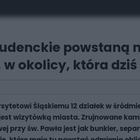
udenckie powstaną na
 w okolicy, która dziś
sytetowi Śląskiemu 12 działek w śródmie
ie jest wizytówką miasta. Zrujnowane k
 przy św. Pawła jest jak bunkier, separ
ie, które mają tu powstać odmienią obli