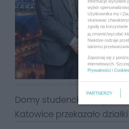
informacje wysyłane 
wybór spersonalizowan
Użytkownika my i Zau
skanować charakterys
zgodę na korzystanie 
ją zmienić/wycofać kl
Niektóre rodzaje prz
takiemu przetwarzaniu
Zapoznaj się z poniż
internetowych. Szcze
Prywatności
i
Cookie
O współpracy z Uniwersytetem Śląskim podczas konferencji prasowej 
PARTNERZY
Domy studenckie UŚ powst
Katowice przekazało działki