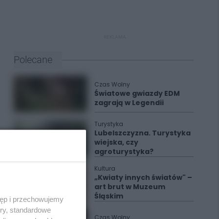
REKLAMA
Polecane
Czas Wolny
Światowe gwiazdy EDM
zagrają w Legendii
Turystyka
Lubelszczyzna. Turystyka
wiejska, czy
agroturystyka?
Kultura
„Kwiaty innych światów" –
art brut w Muzeum
Śląskim
tęp i przechowujemy
ory, standardowe
Czas Wolny