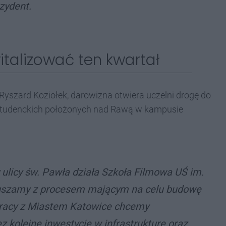
zydent.
italizować ten kwartał
 Ryszard Koziołek, darowizna otwiera uczelni drogę
do
studenckich położonych nad Rawą w kampusie
 ulicy św. Pawła działa Szkoła Filmowa UŚ im.
 ruszamy z procesem mającym na celu budowę
racy z Miastem Katowice chcemy
ez kolejne inwestycje w infrastrukturę oraz