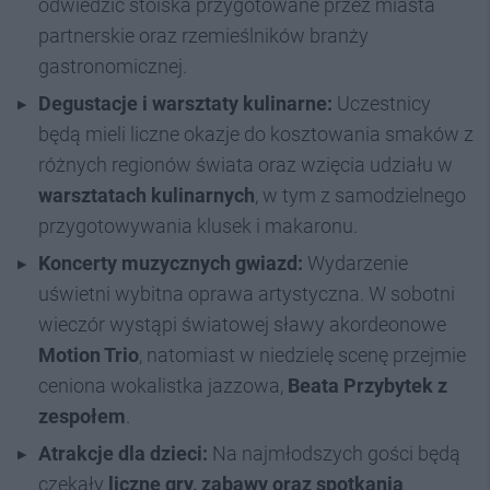
odwiedzić stoiska przygotowane przez miasta
partnerskie oraz rzemieślników branży
gastronomicznej.
Degustacje i warsztaty kulinarne:
Uczestnicy
będą mieli liczne okazje do kosztowania smaków z
różnych regionów świata oraz wzięcia udziału w
warsztatach kulinarnych
, w tym z samodzielnego
przygotowywania klusek i makaronu.
Koncerty muzycznych gwiazd:
Wydarzenie
uświetni wybitna oprawa artystyczna. W sobotni
wieczór wystąpi światowej sławy akordeonowe
Motion Trio
, natomiast w niedzielę scenę przejmie
ceniona wokalistka jazzowa,
Beata Przybytek z
zespołem
.
Atrakcje dla dzieci:
Na najmłodszych gości będą
czekały
liczne gry, zabawy oraz spotkania