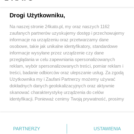
Drogi Użytkowniku,
Na naszej stronie 24kato.pl, my oraz naszych 1162
Wydawca mediów
lokalnych
zaufanych partnerów uzyskujemy dostęp i przechowujemy
informacje na urządzeniu oraz przetwarzamy dane
osobowe, takie jak unikalne identyfikatory, standardowe
informacje wysyłane przez urządzenie czy dane
przeglądania w celu zapewniania spersonalizowanych
reklam, wybór spersonalizowanych treści, pomiar reklam i
Nie zapomnij
treści, badanie odbiorców oraz ulepszanie usług. Za zgodą
zapoznać się z:
polityką prywatności
regulamin korzystania z portali
Użytkownika my i Zaufani Partnerzy możemy używać
Twoje
miasto
Skontakuj się
z nami
dokładnych danych geolokalizacyjnych oraz aktywnie
Piekary Śląskie
Kontakt
skanować charakterystykę urządzenia do celów
Chorzów
Wydawca
identyfikacji. Ponieważ cenimy Twoją prywatność, prosimy
Tarnowskie Góry
Redakcja
Ruda Śląska
Newsletter
o zgodę na korzystanie z tych technologii poprzez
Świętochłowice
Reklama
kliknięcie „Akceptuję”. Zgoda jest dobrowolna i zawsze
Tychy
możesz ją zmienić/wycofać klikając przycisk ustawień
Bytom
Katowice
prywatności znajdujący się w lewym dolnym rogu strony
PARTNERZY
USTAWIENIA
Gliwice
. Niektóre rodzaje przetwarzania danych nie wymagają
Zabrze