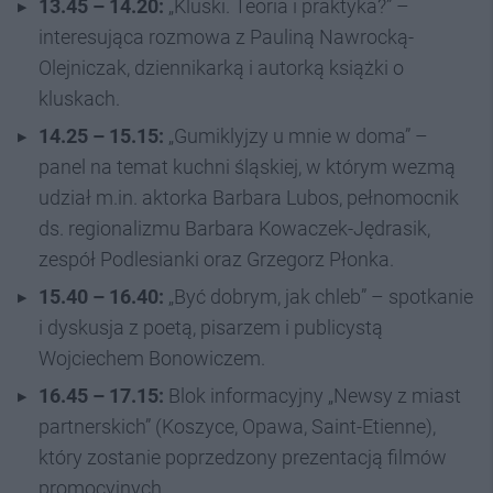
13.45 – 14.20:
„Kluski. Teoria i praktyka?” –
interesująca rozmowa z Pauliną Nawrocką-
Olejniczak, dziennikarką i autorką książki o
kluskach.
14.25 – 15.15:
„Gumiklyjzy u mnie w doma” –
panel na temat kuchni śląskiej, w którym wezmą
udział m.in. aktorka Barbara Lubos, pełnomocnik
ds. regionalizmu Barbara Kowaczek-Jędrasik,
zespół Podlesianki oraz Grzegorz Płonka.
15.40 – 16.40:
„Być dobrym, jak chleb” – spotkanie
i dyskusja z poetą, pisarzem i publicystą
Wojciechem Bonowiczem.
16.45 – 17.15:
Blok informacyjny „Newsy z miast
partnerskich” (Koszyce, Opawa, Saint-Etienne),
który zostanie poprzedzony prezentacją filmów
promocyjnych.