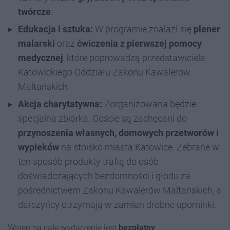
twórcze
.
Edukacja i sztuka:
W programie znalazł się
plener
malarski
oraz
ćwiczenia z pierwszej pomocy
medycznej
, które poprowadzą przedstawiciele
Katowickiego Oddziału Zakonu Kawalerów
Maltańskich.
Akcja charytatywna:
Zorganizowana będzie
specjalna zbiórka. Goście są zachęcani do
przynoszenia własnych, domowych przetworów i
wypieków
na stoisko miasta Katowice. Zebrane w
ten sposób produkty trafią do osób
doświadczających bezdomności i głodu za
pośrednictwem Zakonu Kawalerów Maltańskich, a
darczyńcy otrzymają w zamian drobne upominki.
Wstęp na całe wydarzenie jest
bezpłatny