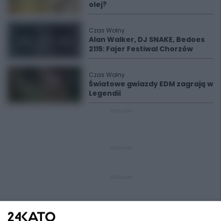
olej?
Czas Wolny
Alan Walker, DJ SNAKE, Bedoes
2115: Fajer Festiwal Chorzów
Czas Wolny
Światowe gwiazdy EDM zagrają w
Legendii
REKLAMA
REKLAMA
REKLAMA