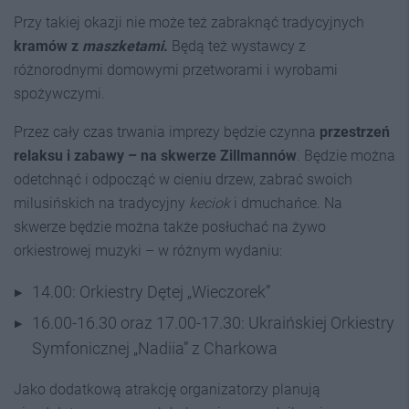
Przy takiej okazji nie może też zabraknąć tradycyjnych
kramów z
maszketami
.
Będą też wystawcy z
różnorodnymi domowymi przetworami i wyrobami
spożywczymi.
Przez cały czas trwania imprezy będzie czynna
przestrzeń
relaksu i zabawy – na skwerze Zillmannów
. Będzie można
odetchnąć i odpocząć w cieniu drzew, zabrać swoich
milusińskich na tradycyjny
keciok
i dmuchańce. Na
skwerze będzie można także posłuchać na żywo
orkiestrowej muzyki – w różnym wydaniu:
14.00: Orkiestry Dętej „Wieczorek”
16.00-16.30 oraz 17.00-17.30: Ukraińskiej Orkiestry
Symfonicznej „Nadiia” z Charkowa
Jako dodatkową atrakcję organizatorzy planują