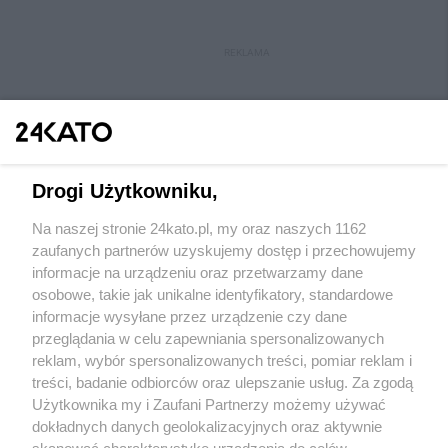
REKLAMA
Drogi Użytkowniku,
Na naszej stronie 24kato.pl, my oraz naszych 1162
Wydawca mediów
lokalnych
zaufanych partnerów uzyskujemy dostęp i przechowujemy
informacje na urządzeniu oraz przetwarzamy dane
osobowe, takie jak unikalne identyfikatory, standardowe
informacje wysyłane przez urządzenie czy dane
przeglądania w celu zapewniania spersonalizowanych
reklam, wybór spersonalizowanych treści, pomiar reklam i
Nie zapomnij
treści, badanie odbiorców oraz ulepszanie usług. Za zgodą
zapoznać się z:
polityką prywatności
regulamin korzystania z portali
Użytkownika my i Zaufani Partnerzy możemy używać
Twoje
miasto
Skontakuj się
z nami
dokładnych danych geolokalizacyjnych oraz aktywnie
Piekary Śląskie
Kontakt