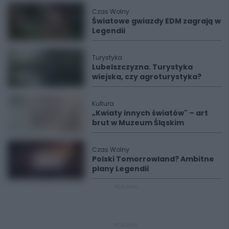
Czas Wolny
Światowe gwiazdy EDM zagrają w
Legendii
Turystyka
Lubelszczyzna. Turystyka
wiejska, czy agroturystyka?
Kultura
„Kwiaty innych światów" – art
brut w Muzeum Śląskim
Czas Wolny
Polski Tomorrowland? Ambitne
plany Legendii
REKLAMA
REKLAMA