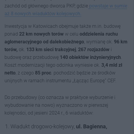
zachód od głównego dworca PKP, gdzie
powstaje w sumie
aż 8 nowych wiaduktów kolejowych.
Inwestycja w Katowicach obejmuje także m.in. budowę
ponad
22 km nowych torów
w celu
oddzielenia ruchu
aglomeracyjnego od dalekobieżnego
, wymianę ok.
96 km
torów,
ok.
133 km sieci trakcyjnej
,
267 rozjazdów
i
budowę oraz przebudowę
140 obiektów inżynieryjnych
.
Koszt modernizacji tego odcinka wyniesie ok.
3,4 mld zł
netto
, z czego
85 proc
. pochodzić będzie ze środków
unijnych w ramach instrumentu „Łącząc Europę” CEF.
Do przebudowy (co oznacza w praktyce wyburzenie i
wybudowanie na nowo) wyznaczono w pierwszej
kolejności, od jesieni 2024 r., 6 wiaduktów:
Wiadukt drogowo-kolejowy,
ul. Bagienna,