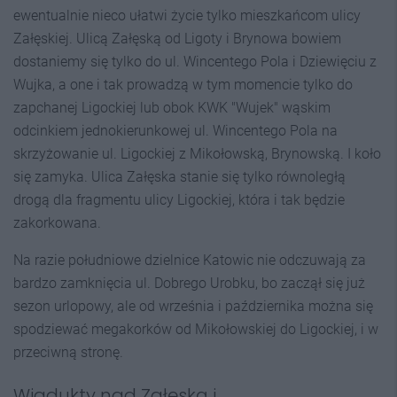
ewentualnie nieco ułatwi życie tylko mieszkańcom ulicy
Załęskiej. Ulicą Załęską od Ligoty i Brynowa bowiem
dostaniemy się tylko do ul. Wincentego Pola i Dziewięciu z
Wujka, a one i tak prowadzą w tym momencie tylko do
zapchanej Ligockiej lub obok KWK "Wujek" wąskim
odcinkiem jednokierunkowej ul. Wincentego Pola na
skrzyżowanie ul. Ligockiej z Mikołowską, Brynowską. I koło
się zamyka. Ulica Załęska stanie się tylko równoległą
drogą dla fragmentu ulicy Ligockiej, która i tak będzie
zakorkowana.
Na razie południowe dzielnice Katowic nie odczuwają za
bardzo zamknięcia ul. Dobrego Urobku, bo zaczął się już
sezon urlopowy, ale od września i października można się
spodziewać megakorków od Mikołowskiej do Ligockiej, i w
przeciwną stronę.
Wiadukty nad Załęską i