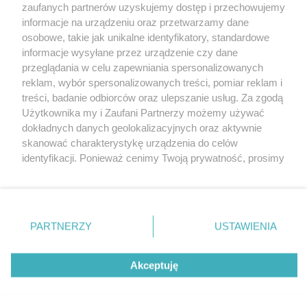
zaufanych partnerów uzyskujemy dostęp i przechowujemy
informacje na urządzeniu oraz przetwarzamy dane
osobowe, takie jak unikalne identyfikatory, standardowe
informacje wysyłane przez urządzenie czy dane
przeglądania w celu zapewniania spersonalizowanych
reklam, wybór spersonalizowanych treści, pomiar reklam i
Nie zapomnij
treści, badanie odbiorców oraz ulepszanie usług. Za zgodą
zapoznać się z:
polityką prywatności
regulamin korzystania z portali
Użytkownika my i Zaufani Partnerzy możemy używać
Twoje
miasto
Skontakuj się
z nami
dokładnych danych geolokalizacyjnych oraz aktywnie
Piekary Śląskie
Kontakt
skanować charakterystykę urządzenia do celów
Chorzów
Wydawca
identyfikacji. Ponieważ cenimy Twoją prywatność, prosimy
Tarnowskie Góry
Redakcja
Ruda Śląska
Newsletter
o zgodę na korzystanie z tych technologii poprzez
Świętochłowice
Reklama
kliknięcie „Akceptuję”. Zgoda jest dobrowolna i zawsze
Tychy
możesz ją zmienić/wycofać klikając przycisk ustawień
Bytom
Katowice
prywatności znajdujący się w lewym dolnym rogu strony
PARTNERZY
USTAWIENIA
Gliwice
. Niektóre rodzaje przetwarzania danych nie wymagają
Zabrze
Zagłębie
zgody użytkownika, ale masz prawo sprzeciwić się
Akceptuję
takiemu przetwarzaniu. Preferencje będą miały
zastosowania tylko na tej witrynie.
Zapoznaj się z poniższymi informacjami, abyś mógł