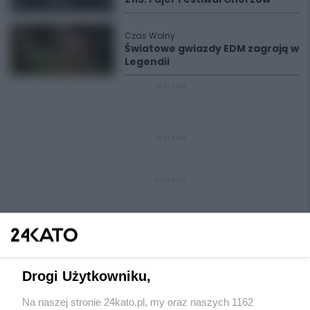
Czas Wolny
Światowe gwiazdy EDM zagrają w
Legendii
REKLAMA
REKLAMA
REKLAMA
Drogi Użytkowniku,
Na naszej stronie 24kato.pl, my oraz naszych 1162
Wydawca mediów
lokalnych