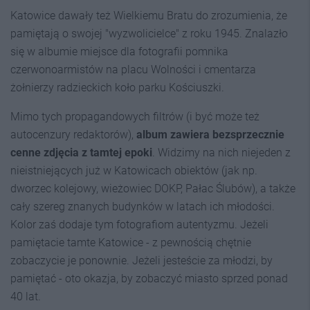
Katowice dawały też Wielkiemu Bratu do zrozumienia, że
pamiętają o swojej "wyzwolicielce" z roku 1945. Znalazło
się w albumie miejsce dla fotografii pomnika
czerwonoarmistów na placu Wolności i cmentarza
żołnierzy radzieckich koło parku Kościuszki.
Mimo tych propagandowych filtrów (i być może też
autocenzury redaktorów),
album zawiera bezsprzecznie
cenne zdjęcia z tamtej epoki
. Widzimy na nich niejeden z
nieistniejących już w Katowicach obiektów (jak np.
dworzec kolejowy, wieżowiec DOKP, Pałac Ślubów), a także
cały szereg znanych budynków w latach ich młodości.
Kolor zaś dodaje tym fotografiom autentyzmu. Jeżeli
pamiętacie tamte Katowice - z pewnością chętnie
zobaczycie je ponownie. Jeżeli jesteście za młodzi, by
pamiętać - oto okazja, by zobaczyć miasto sprzed ponad
40 lat.