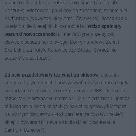
rozpoznacie nadal się dobrze trzymające Tauzen albo
Koszutkę. Wieżowce i pawilony po zachodniej stronie alei
Korfantego (wówczas ulicy Armii Czerwonej), licząc sobie
wtedy po nie więcej niż kilkanaście lat,
wciąż spełniały
warunki nowoczesności
i... nie zaczynały się sypać
elewacje pasażu handlowego. Domy handlowe Zenit i
Skarbek oraz hotele Katowice czy Silesia również nie
zdążyły się zestarzeć.
Zdjęcia przedstawiały też wnętrza sklepów
, choć nie
znajdziemy wśród nich spożywczych (których półki mogły
wzbudzać kontrowersje u czytelników z ZSRR. I to skrajnie
różne, tak w przypadku nadmiaru, jak i niedomiaru. Jest za
to księgarnia pełna książek (a nawet książkowy kiermasz
na wolnym powietrzu - ktoś pamięta, że bywały i takie?)
sklep z dywanami i towarami dla dzieci (pamiętacie
Centrum Dziecka?).