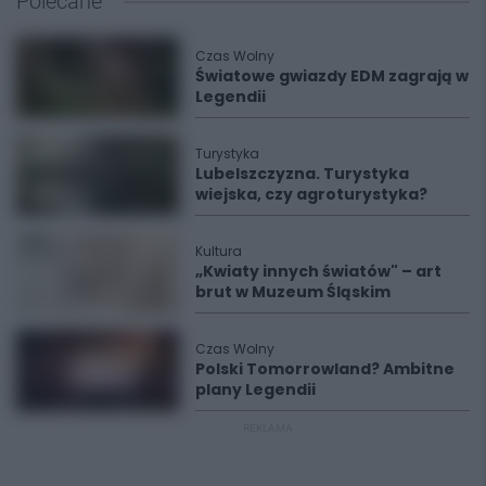
Polecane
Czas Wolny
Światowe gwiazdy EDM zagrają w
Legendii
Turystyka
Lubelszczyzna. Turystyka
wiejska, czy agroturystyka?
Kultura
„Kwiaty innych światów" – art
brut w Muzeum Śląskim
Czas Wolny
Polski Tomorrowland? Ambitne
plany Legendii
REKLAMA