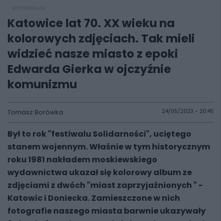
architektura
Katowice lat 70. XX wieku na
kolorowych zdjęciach. Tak mieli
widzieć nasze miasto z epoki
Edwarda Gierka w ojczyźnie
komunizmu
Tomasz Borówka
24/05/2023 - 20:45
Był to rok "festiwalu Solidarności", uciętego
stanem wojennym. Właśnie w tym historycznym
roku 1981 nakładem moskiewskiego
wydawnictwa ukazał się kolorowy album ze
zdjęciami z dwóch "miast zaprzyjaźnionych " -
Katowic i Doniecka. Zamieszczone w nich
fotografie naszego miasta barwnie ukazywały