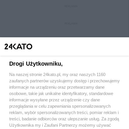
REKLAMA
REKLAMA
Drogi Użytkowniku,
Na naszej stronie 24kato.pl, my oraz naszych 1160
Wydawca mediów
lokalnych
zaufanych partnerów uzyskujemy dostęp i przechowujemy
informacje na urządzeniu oraz przetwarzamy dane
osobowe, takie jak unikalne identyfikatory, standardowe
informacje wysyłane przez urządzenie czy dane
przeglądania w celu zapewniania spersonalizowanych
reklam, wybór spersonalizowanych treści, pomiar reklam i
Nie zapomnij
treści, badanie odbiorców oraz ulepszanie usług. Za zgodą
zapoznać się z:
polityką prywatności
regulamin korzystania z portali
Użytkownika my i Zaufani Partnerzy możemy używać
Twoje
miasto
Skontakuj się
z nami