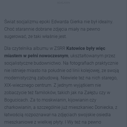
REKLAMA
Świat socjalizmu epoki Edwarda Gierka nie był idealny.
Choć starannie dobrane zdjęcia miały na pewno
sugerować, że taki właśnie jest.
Dla czytelnika albumu w ZSRR
Katowice były więc
miastem w pełni nowoczesnym
, ukształtowanym przez
socjalistyczne budownictwo. Na fotografiach praktycznie
nie istnieje miasto na południe od linii kolejowej, ze swoją
modernistyczną zabudową. Niewiele też na nich starego,
XIX-wiecznego centrum. Z jednym wyjątkiem nie
zobaczycie też familoków, takich jak na Załężu czy w
Bogucicach. Za to moskwianin, kijowianin czy
charkowianin, a szczególnie już mieszkaniec Doniecka, z
łatwością rozpoznawał na zdjęciach swojskie osiedla
mieszkaniowe z wielkiej płyty. I Wy też na pewno