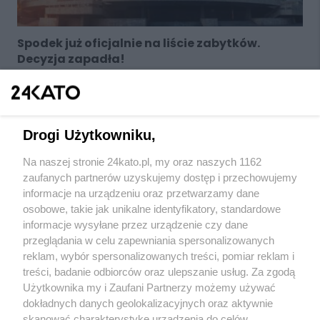
Spodek już oficjalnie na liście zabytków.
Decyzja zapadła!
1
2
3
4
5
6
NASTĘPNA
Drogi Użytkowniku,
Na naszej stronie 24kato.pl, my oraz naszych 1162
zaufanych partnerów uzyskujemy dostęp i przechowujemy
informacje na urządzeniu oraz przetwarzamy dane
osobowe, takie jak unikalne identyfikatory, standardowe
Wydawca mediów
lokalnych
informacje wysyłane przez urządzenie czy dane
przeglądania w celu zapewniania spersonalizowanych
reklam, wybór spersonalizowanych treści, pomiar reklam i
treści, badanie odbiorców oraz ulepszanie usług. Za zgodą
Użytkownika my i Zaufani Partnerzy możemy używać
dokładnych danych geolokalizacyjnych oraz aktywnie
skanować charakterystykę urządzenia do celów