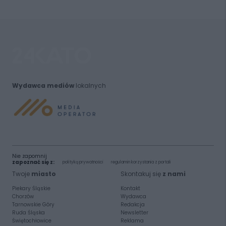
Wydawca mediów
lokalnych
Nie zapomnij
zapoznać się z:
polityką prywatności
regulamin korzystania z portali
Twoje
miasto
Skontakuj się
z nami
Piekary Śląskie
Kontakt
Chorzów
Wydawca
Tarnowskie Góry
Redakcja
Ruda Śląska
Newsletter
Świętochłowice
Reklama