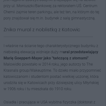
przy ul. Moniuszki/Bankowej za rektoratem UŚ. Centrum
Chemii zajmie teren parkingu, ale też ten, na którym do tej
pory znajdował się m.in. budynek z salą gimnastyczną.
Znika mural z noblistką z Katowic
I właśnie na ścianie tego charakterystycznego budynku z
niebieską elewacją widnieje duży m
ural przedstawiający
Marię Goeppert-Mayer jako "tańczącą z atomami"
.
Malowidło powstało w 2014 roku, jego autorzy to The
Krasnals group/Wakeuptime. To dzieło miało przypomnieć
katowiczanom i studentom postać wielkiej uczonej, która
urodziła się w Katowicach przy dzisiejszej ulicy Młyńskiej
w 1906 roku i tu mieszkała do 1910 roku.
Osiadła i pracująca w USA wybitna fizyczka (doktorat z