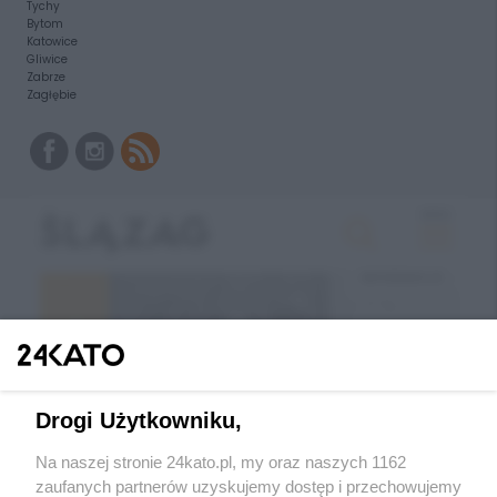
Tychy
Bytom
Katowice
Gliwice
Zabrze
Zagłębie
Drogi Użytkowniku,
Na naszej stronie 24kato.pl, my oraz naszych 1162
zaufanych partnerów uzyskujemy dostęp i przechowujemy