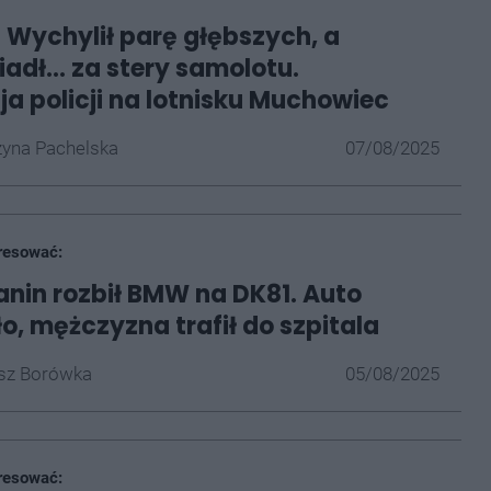
 Wychylił parę głębszych, a
adł... za stery samolotu.
ja policji na lotnisku Muchowiec
yna Pachelska
07/08/2025
resować:
nin rozbił BMW na DK81. Auto
, mężczyzna trafił do szpitala
z Borówka
05/08/2025
resować: