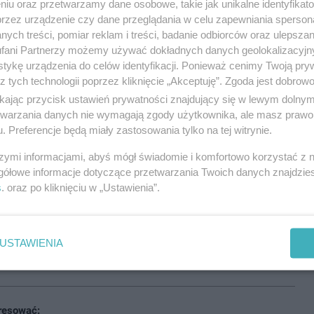
niu oraz przetwarzamy dane osobowe, takie jak unikalne identyfikat
przez urządzenie czy dane przeglądania w celu zapewniania sperson
sobowego PKP Intercity relacji Przemyśl – Poznań
,
ych treści, pomiar reklam i treści, badanie odbiorców oraz ulepszan
w lokomotywie prowadzącej pociąg.
fani Partnerzy możemy używać dokładnych danych geolokalizacyjn
tykę urządzenia do celów identyfikacji. Ponieważ cenimy Twoją pry
z tych technologii poprzez kliknięcie „Akceptuję”. Zgoda jest dobro
żym opanowaniem i samodzielnie zdołał ugasić
ikając przycisk ustawień prywatności znajdujący się w lewym dolny
etwarzania danych nie wymagają zgody użytkownika, ale masz prawo 
. Preferencje będą miały zastosowania tylko na tej witrynie.
ce po otrzymaniu zgłoszenia, zastała już ugaszony
szymi informacjami, abyś mógł świadomie i komfortowo korzystać z
gółowe informacje dotyczące przetwarzania Twoich danych znajdzi
s
. oraz po kliknięciu w „Ustawienia”.
a jednak ewakuacja pasażerów z pociągu.
USTAWIENIA
 działania na miejscu zdarzenia.
resować: