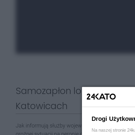
Samozapłon lokomotywy n
Katowicach
Drogi Użytkow
Jak informują służby wojewody śląskiego, w niedzie
Na naszej stronie 24
groźnej sytuacji na peronie dworca głównego PKP