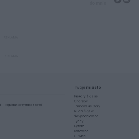
do mnie
REKLAMA
REKLAMA
Twoje
miasto
Piekary Śląskie
Chorzów
i
regulamin korzystania z portali
Tarnowskie Góry
Ruda Śląska
Świętochłowice
Tychy
Bytom
Katowice
Gliwice