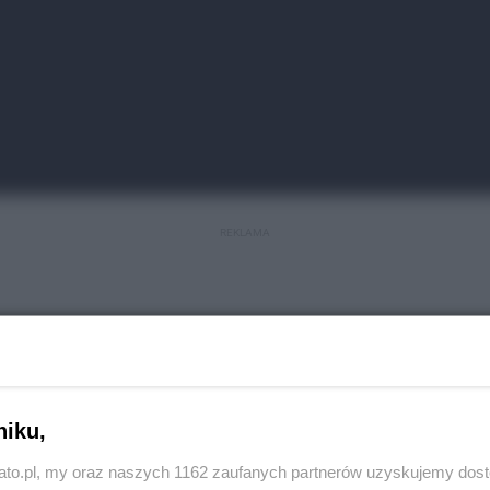
REKLAMA
a dworcu PKP w
niku,
lę 10 sierpnia po południu, o godz. 15.45, doszło do
kato.pl, my oraz naszych 1162 zaufanych partnerów uzyskujemy dos
 w Katowicach.