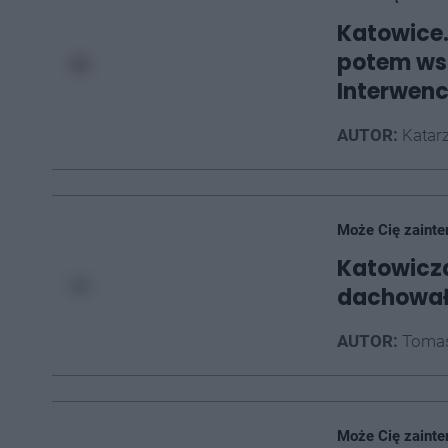
Katowice.
potem wsi
Interwenc
AUTOR:
Katarz
Może Cię zainte
Katowicza
dachowało
AUTOR:
Tomas
Może Cię zainte