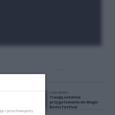
REKLAMA
Polecane
Czas Wolny
Trwają ostatnie
przygotowania do Magic
Beats Festival
tęp i przechowujemy