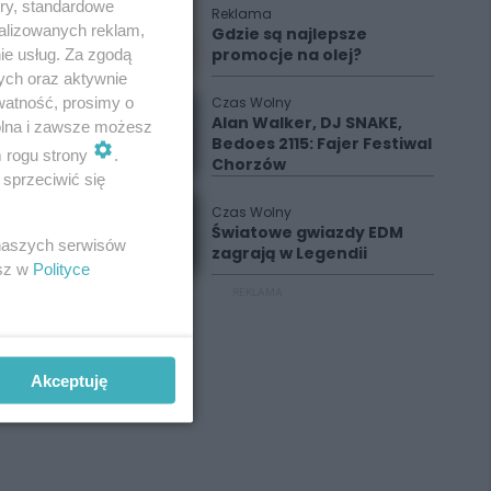
ory, standardowe
Reklama
alizowanych reklam,
Gdzie są najlepsze
promocje na olej?
ie usług. Za zgodą
ych oraz aktywnie
watność, prosimy o
Czas Wolny
Alan Walker, DJ SNAKE,
wolna i zawsze możesz
Bedoes 2115: Fajer Festiwal
m rogu strony
.
Chorzów
sprzeciwić się
Czas Wolny
Światowe gwiazdy EDM
 naszych serwisów
zagrają w Legendii
esz w
Polityce
REKLAMA
Akceptuję