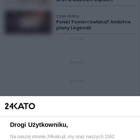
Czas Wolny
Polski Tomorrowland? Ambitne
plany Legendii
REKLAMA
REKLAMA
REKLAMA
Drogi Użytkowniku,
Na naszej stronie 24kato.pl, my oraz naszych 1162
Wydawca mediów
lokalnych