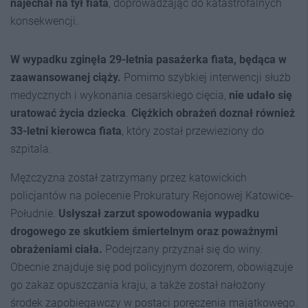
najechał na tył fiata
, doprowadzając do katastrofalnych
konsekwencji.
W wypadku zginęła 29-letnia pasażerka fiata, będąca w
zaawansowanej ciąży.
Pomimo szybkiej interwencji służb
medycznych i wykonania cesarskiego cięcia,
nie udało się
uratować życia dziecka
.
C
iężkich obrażeń doznał również
33-letni kierowca fiata
, który został przewieziony do
szpitala.
Mężczyzna został zatrzymany przez katowickich
policjantów na polecenie Prokuratury Rejonowej Katowice-
Południe.
Usłyszał zarzut spowodowania wypadku
drogowego ze skutkiem śmiertelnym oraz poważnymi
obrażeniami ciała.
Podejrzany przyznał się do winy.
Obecnie znajduje się pod policyjnym dozorem, obowiązuje
go zakaz opuszczania kraju, a także został nałożony
środek zapobiegawczy w postaci poręczenia majątkowego.