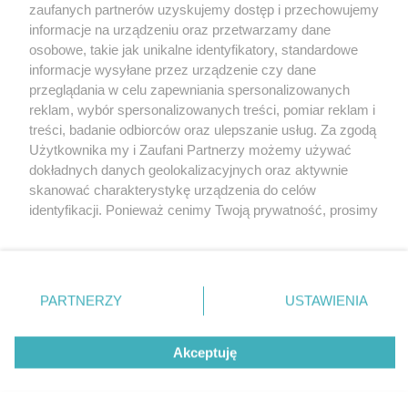
zaufanych partnerów uzyskujemy dostęp i przechowujemy
informacje na urządzeniu oraz przetwarzamy dane
osobowe, takie jak unikalne identyfikatory, standardowe
informacje wysyłane przez urządzenie czy dane
przeglądania w celu zapewniania spersonalizowanych
reklam, wybór spersonalizowanych treści, pomiar reklam i
Nie zapomnij
treści, badanie odbiorców oraz ulepszanie usług. Za zgodą
zapoznać się z:
polityką prywatności
regulamin korzystania z portali
Użytkownika my i Zaufani Partnerzy możemy używać
Twoje
miasto
Skontakuj się
z nami
dokładnych danych geolokalizacyjnych oraz aktywnie
Piekary Śląskie
Kontakt
skanować charakterystykę urządzenia do celów
Chorzów
Wydawca
identyfikacji. Ponieważ cenimy Twoją prywatność, prosimy
Tarnowskie Góry
Redakcja
Ruda Śląska
Newsletter
o zgodę na korzystanie z tych technologii poprzez
Świętochłowice
Reklama
kliknięcie „Akceptuję”. Zgoda jest dobrowolna i zawsze
Tychy
możesz ją zmienić/wycofać klikając przycisk ustawień
Bytom
Katowice
prywatności znajdujący się w lewym dolnym rogu strony
PARTNERZY
USTAWIENIA
Gliwice
. Niektóre rodzaje przetwarzania danych nie wymagają
Zabrze
Zagłębie
zgody użytkownika, ale masz prawo sprzeciwić się
Akceptuję
takiemu przetwarzaniu. Preferencje będą miały
zastosowania tylko na tej witrynie.
Zapoznaj się z poniższymi informacjami, abyś mógł