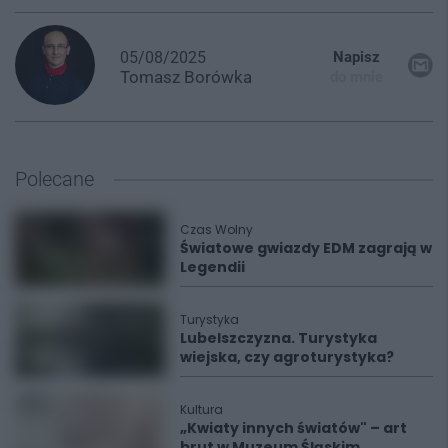
05/08/2025
Napisz
Tomasz
Borówka
do mnie
Polecane
Czas Wolny
Światowe gwiazdy EDM zagrają w
Legendii
Turystyka
Lubelszczyzna. Turystyka
wiejska, czy agroturystyka?
Kultura
„Kwiaty innych światów" – art
brut w Muzeum Śląskim