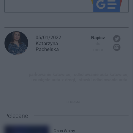
05/01/2022
Napisz
Katarzyna
do
Pachelska
mnie
parkowanie katowice,
odholowanie auta katowice,
usunięcie auta z drogi,
stawki odholowanie auta,
REKLAMA
Polecane
Czas Wolny