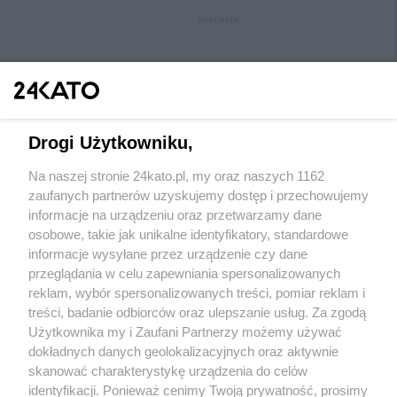
REKLAMA
Drogi Użytkowniku,
Na naszej stronie 24kato.pl, my oraz naszych 1162
Wydawca mediów
lokalnych
zaufanych partnerów uzyskujemy dostęp i przechowujemy
informacje na urządzeniu oraz przetwarzamy dane
osobowe, takie jak unikalne identyfikatory, standardowe
informacje wysyłane przez urządzenie czy dane
przeglądania w celu zapewniania spersonalizowanych
reklam, wybór spersonalizowanych treści, pomiar reklam i
Nie zapomnij
treści, badanie odbiorców oraz ulepszanie usług. Za zgodą
zapoznać się z:
polityką prywatności
regulamin korzystania z portali
Użytkownika my i Zaufani Partnerzy możemy używać
Twoje
miasto
Skontakuj się
z nami
dokładnych danych geolokalizacyjnych oraz aktywnie
Piekary Śląskie
Kontakt
skanować charakterystykę urządzenia do celów
Chorzów
Wydawca
identyfikacji. Ponieważ cenimy Twoją prywatność, prosimy
Tarnowskie Góry
Redakcja