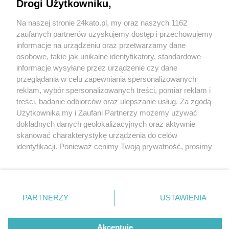
Drogi Użytkowniku,
Katowice. Nowy mural oczyszczający powietrze
przy... fast-foodzie. Jest po śląsku
Na naszej stronie 24kato.pl, my oraz naszych 1162
Wydawca mediów
lokalnych
zaufanych partnerów uzyskujemy dostęp i przechowujemy
informacje na urządzeniu oraz przetwarzamy dane
osobowe, takie jak unikalne identyfikatory, standardowe
3 / 4
informacje wysyłane przez urządzenie czy dane
przeglądania w celu zapewniania spersonalizowanych
Mural maxburgers katowice
reklam, wybór spersonalizowanych treści, pomiar reklam i
02
Nie zapomnij
treści, badanie odbiorców oraz ulepszanie usług. Za zgodą
zapoznać się z:
polityką prywatności
regulamin korzystania z portali
Użytkownika my i Zaufani Partnerzy możemy używać
Twoje
miasto
Skontakuj się
z nami
dokładnych danych geolokalizacyjnych oraz aktywnie
Piekary Śląskie
Kontakt
Mural oczyszczający powietrze przy restauracji Max
skanować charakterystykę urządzenia do celów
Chorzów
Wydawca
identyfikacji. Ponieważ cenimy Twoją prywatność, prosimy
Tarnowskie Góry
Redakcja
Burgers w Katowicach.
Ruda Śląska
Newsletter
o zgodę na korzystanie z tych technologii poprzez
Świętochłowice
Reklama
kliknięcie „Akceptuję”. Zgoda jest dobrowolna i zawsze
Tychy
możesz ją zmienić/wycofać klikając przycisk ustawień
Bytom
Katowice
prywatności znajdujący się w lewym dolnym rogu strony
REKLAMA
PARTNERZY
USTAWIENIA
Gliwice
. Niektóre rodzaje przetwarzania danych nie wymagają
Zabrze
Zagłębie
zgody użytkownika, ale masz prawo sprzeciwić się
takiemu przetwarzaniu. Preferencje będą miały
Akceptuję