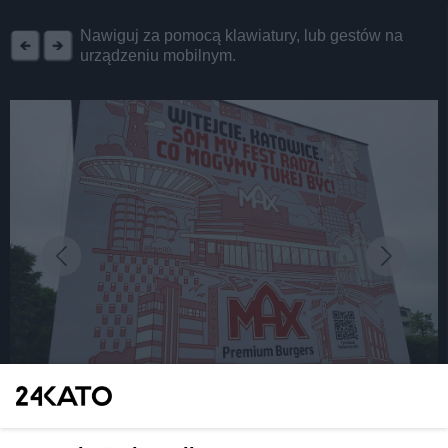
REKLAMA
Nawiguj za pomocą klawiatury, lub gestów na
urządzeniu mobilnym.
fot: Katarzyna Pachelska/24kato.pl