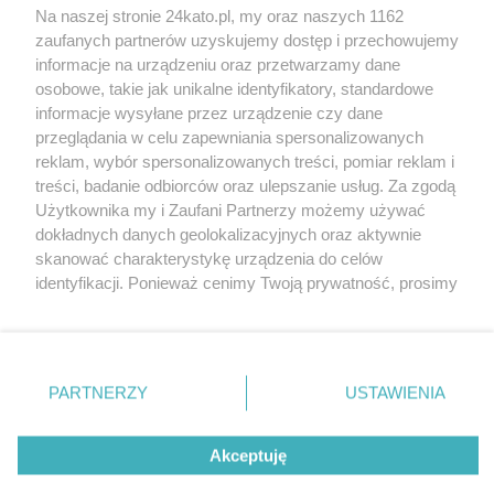
Na naszej stronie 24kato.pl, my oraz naszych 1162
Wydawca mediów
lokalnych
zaufanych partnerów uzyskujemy dostęp i przechowujemy
informacje na urządzeniu oraz przetwarzamy dane
osobowe, takie jak unikalne identyfikatory, standardowe
informacje wysyłane przez urządzenie czy dane
przeglądania w celu zapewniania spersonalizowanych
reklam, wybór spersonalizowanych treści, pomiar reklam i
Nie zapomnij
treści, badanie odbiorców oraz ulepszanie usług. Za zgodą
zapoznać się z:
polityką prywatności
regulamin korzystania z portali
Użytkownika my i Zaufani Partnerzy możemy używać
Twoje
miasto
Skontakuj się
z nami
dokładnych danych geolokalizacyjnych oraz aktywnie
Piekary Śląskie
Kontakt
skanować charakterystykę urządzenia do celów
Chorzów
Wydawca
identyfikacji. Ponieważ cenimy Twoją prywatność, prosimy
Tarnowskie Góry
Redakcja
Ruda Śląska
Newsletter
o zgodę na korzystanie z tych technologii poprzez
Świętochłowice
Reklama
kliknięcie „Akceptuję”. Zgoda jest dobrowolna i zawsze
Tychy
możesz ją zmienić/wycofać klikając przycisk ustawień
Bytom
Katowice
prywatności znajdujący się w lewym dolnym rogu strony
PARTNERZY
USTAWIENIA
Gliwice
. Niektóre rodzaje przetwarzania danych nie wymagają
Zabrze
Zagłębie
zgody użytkownika, ale masz prawo sprzeciwić się
Akceptuję
takiemu przetwarzaniu. Preferencje będą miały
zastosowania tylko na tej witrynie.