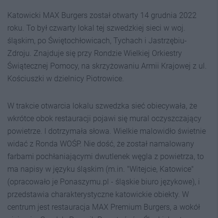
Katowicki MAX Burgers został otwarty 14 grudnia 2022
roku. To był czwarty lokal tej szwedzkiej sieci w woj.
śląskim, po Świętochłowicach, Tychach i Jastrzębiu-
Zdroju. Znajduje się przy Rondzie Wielkiej Orkiestry
Świątecznej Pomocy, na skrzyżowaniu Armii Krajowej z ul.
Kościuszki w dzielnicy Piotrowice.
W trakcie otwarcia lokalu szwedzka sieć obiecywała, że
wkrótce obok restauracji pojawi się mural oczyszczający
powietrze. I dotrzymała słowa. Wielkie malowidło świetnie
widać z Ronda WOŚP. Nie dość, że został namalowany
farbami pochłaniającymi dwutlenek węgla z powietrza, to
ma napisy w języku śląskim (m.in. "Witejcie, Katowice"
(opracowało je Ponaszymu.pl - śląskie biuro językowe), i
przedstawia charakterystyczne katowickie obiekty. W
centrum jest restauracja MAX Premium Burgers, a wokół