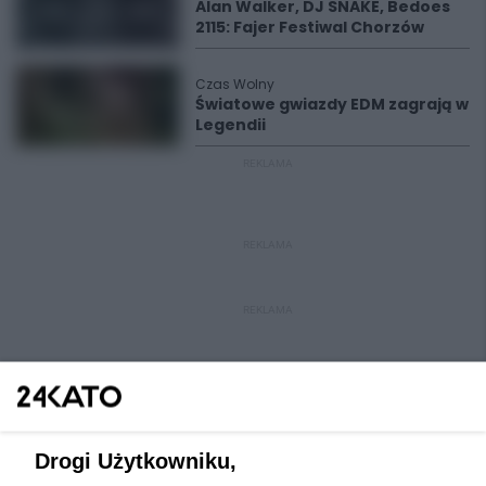
Alan Walker, DJ SNAKE, Bedoes
2115: Fajer Festiwal Chorzów
Czas Wolny
Światowe gwiazdy EDM zagrają w
Legendii
REKLAMA
REKLAMA
REKLAMA
Drogi Użytkowniku,