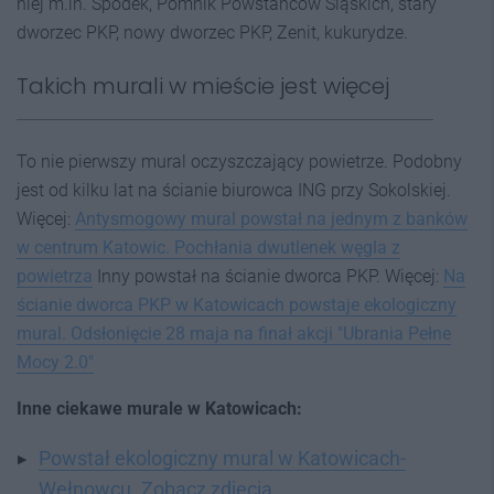
niej m.in. Spodek, Pomnik Powstańców Śląskich, stary
dworzec PKP, nowy dworzec PKP, Zenit, kukurydze.
Takich murali w mieście jest więcej
To nie pierwszy mural oczyszczający powietrze. Podobny
jest od kilku lat na ścianie biurowca ING przy Sokolskiej.
Więcej:
Antysmogowy mural powstał na jednym z banków
w centrum Katowic. Pochłania dwutlenek węgla z
powietrza
Inny powstał na ścianie dworca PKP. Więcej:
Na
ścianie dworca PKP w Katowicach powstaje ekologiczny
mural. Odsłonięcie 28 maja na finał akcji "Ubrania Pełne
Mocy 2.0"
Inne ciekawe murale w Katowicach:
Powstał ekologiczny mural w Katowicach-
Wełnowcu. Zobacz zdjęcia