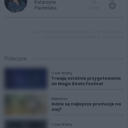
Katarzyna
do
Pachelska
mnie
max premium burgers katowice,
mural katowice,
mural antysmogowy katowice,
piotrowice,
Polecane
Czas Wolny
Trwają ostatnie przygotowania
do Magic Beats Festival
Reklama
Gdzie są najlepsze promocje na
olej?
Czas Wolny