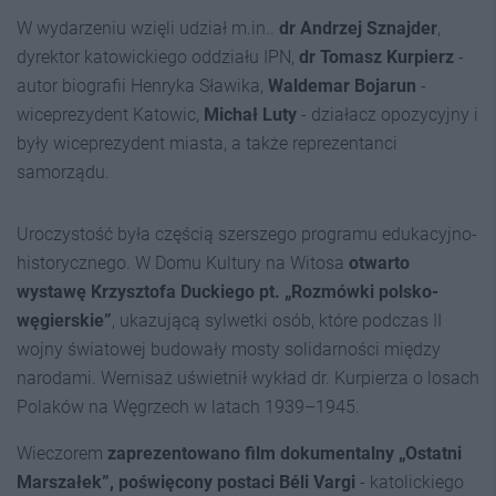
W wydarzeniu wzięli udział m.in..
dr Andrzej Sznajder
,
dyrektor katowickiego oddziału IPN,
dr Tomasz Kurpierz
-
autor biografii Henryka Sławika,
Waldemar Bojarun
-
wiceprezydent Katowic,
Michał Luty
- działacz opozycyjny i
były wiceprezydent miasta, a także reprezentanci
samorządu.
Uroczystość była częścią szerszego programu edukacyjno-
historycznego. W Domu Kultury na Witosa
otwarto
wystawę Krzysztofa Duckiego pt. „Rozmówki polsko-
węgierskie”
, ukazującą sylwetki osób, które podczas II
wojny światowej budowały mosty solidarności między
narodami. Wernisaż uświetnił wykład dr. Kurpierza o losach
Polaków na Węgrzech w latach 1939–1945.
Wieczorem
zaprezentowano film dokumentalny „Ostatni
Marszałek”, poświęcony postaci Béli Vargi
- katolickiego