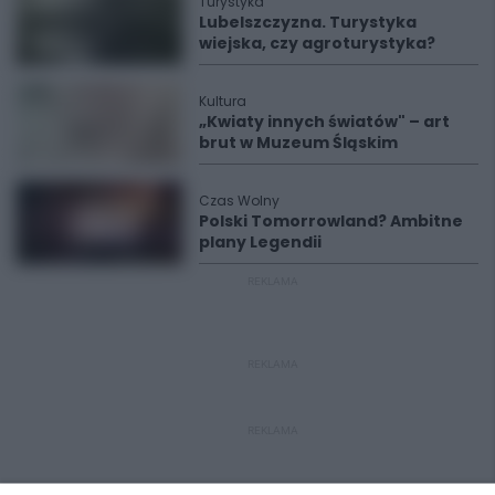
Turystyka
Lubelszczyzna. Turystyka
wiejska, czy agroturystyka?
Kultura
„Kwiaty innych światów" – art
brut w Muzeum Śląskim
Czas Wolny
Polski Tomorrowland? Ambitne
plany Legendii
REKLAMA
REKLAMA
REKLAMA