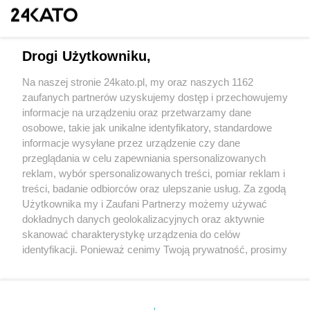
Drogi Użytkowniku,
Na naszej stronie 24kato.pl, my oraz naszych 1162
Wydawca mediów
lokalnych
zaufanych partnerów uzyskujemy dostęp i przechowujemy
informacje na urządzeniu oraz przetwarzamy dane
osobowe, takie jak unikalne identyfikatory, standardowe
informacje wysyłane przez urządzenie czy dane
przeglądania w celu zapewniania spersonalizowanych
reklam, wybór spersonalizowanych treści, pomiar reklam i
Nie zapomnij
treści, badanie odbiorców oraz ulepszanie usług. Za zgodą
zapoznać się z:
polityką prywatności
regulamin korzystania z portali
Użytkownika my i Zaufani Partnerzy możemy używać
Twoje
miasto
Skontakuj się
z nami
dokładnych danych geolokalizacyjnych oraz aktywnie
Piekary Śląskie
Kontakt
skanować charakterystykę urządzenia do celów
Chorzów
Wydawca
identyfikacji. Ponieważ cenimy Twoją prywatność, prosimy
Tarnowskie Góry
Redakcja
Ruda Śląska
Newsletter
o zgodę na korzystanie z tych technologii poprzez
Świętochłowice
Reklama
kliknięcie „Akceptuję”. Zgoda jest dobrowolna i zawsze
Tychy
możesz ją zmienić/wycofać klikając przycisk ustawień
Bytom
Katowice
prywatności znajdujący się w lewym dolnym rogu strony