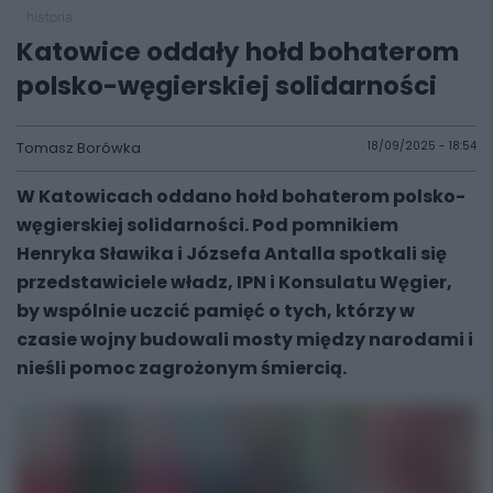
historia
Katowice oddały hołd bohaterom
polsko-węgierskiej solidarności
Tomasz Borówka
18/09/2025 - 18:54
W Katowicach oddano hołd bohaterom polsko-
węgierskiej solidarności. Pod pomnikiem
Henryka Sławika i Józsefa Antalla spotkali się
przedstawiciele władz, IPN i Konsulatu Węgier,
by wspólnie uczcić pamięć o tych, którzy w
czasie wojny budowali mosty między narodami i
nieśli pomoc zagrożonym śmiercią.