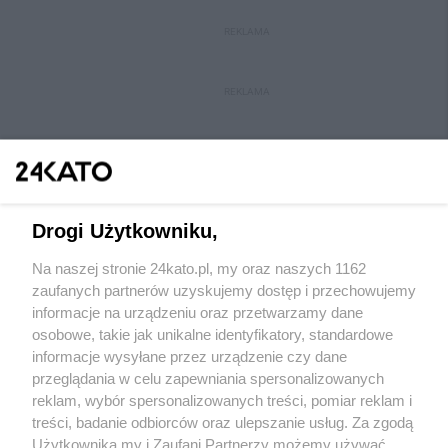
REKLAMA
REKLAMA
Drogi Użytkowniku,
Na naszej stronie 24kato.pl, my oraz naszych 1162
Wydawca mediów
lokalnych
zaufanych partnerów uzyskujemy dostęp i przechowujemy
informacje na urządzeniu oraz przetwarzamy dane
osobowe, takie jak unikalne identyfikatory, standardowe
informacje wysyłane przez urządzenie czy dane
przeglądania w celu zapewniania spersonalizowanych
reklam, wybór spersonalizowanych treści, pomiar reklam i
Nie zapomnij
treści, badanie odbiorców oraz ulepszanie usług. Za zgodą
zapoznać się z:
polityką prywatności
regulamin korzystania z portali
Użytkownika my i Zaufani Partnerzy możemy używać