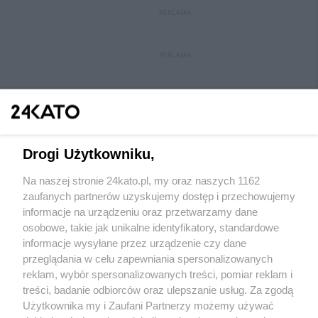
REKLAMA
REKLAMA
Drogi Użytkowniku,
Na naszej stronie 24kato.pl, my oraz naszych 1162
Wydawca mediów
lokalnych
zaufanych partnerów uzyskujemy dostęp i przechowujemy
informacje na urządzeniu oraz przetwarzamy dane
osobowe, takie jak unikalne identyfikatory, standardowe
informacje wysyłane przez urządzenie czy dane
przeglądania w celu zapewniania spersonalizowanych
reklam, wybór spersonalizowanych treści, pomiar reklam i
Nie zapomnij
treści, badanie odbiorców oraz ulepszanie usług. Za zgodą
zapoznać się z:
polityką prywatności
regulamin korzystania z portali
Użytkownika my i Zaufani Partnerzy możemy używać
Twoje
miasto
Skontakuj się
z nami