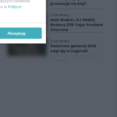
 naszych serwisów
promocje na olej?
esz w
Polityce
Czas Wolny
Alan Walker, DJ SNAKE,
Bedoes 2115: Fajer Festiwal
Chorzów
Akceptuję
Czas Wolny
Światowe gwiazdy EDM
zagrają w Legendii
REKLAMA