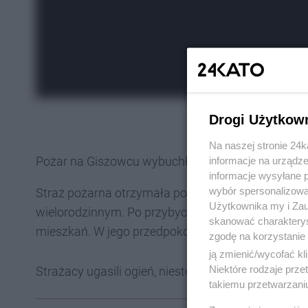
Drogi Użytkow
Na naszej stronie 24
Pożar na Giszowcu wybuchł w piątek 14 lutego.
informacje na urządze
informacje wysyłane 
wybór spersonalizowan
Straż pożarna otrzymała powiadomienie o pożarze 
Użytkownika my i Zau
wielorodzinnym. Po przybyciu na miejsce pożaru st
skanować charakterys
mieszkań. W jego przedpokoju była nieprzytomna 
zgodę na korzystanie 
ją zmienić/wycofać kl
Niektóre rodzaje prz
Strażacy ugasili ogień, niestety jednak, pomimo pod
takiemu przetwarzaniu