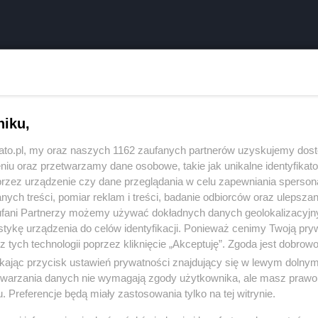
niku,
REKLAMA
kato.pl, my oraz naszych 1162 zaufanych partnerów uzyskujemy dos
niu oraz przetwarzamy dane osobowe, takie jak unikalne identyfikat
przez urządzenie czy dane przeglądania w celu zapewniania sperson
ych treści, pomiar reklam i treści, badanie odbiorców oraz ulepszan
o godzinie 15:08. Paliło się w budynku
fani Partnerzy możemy używać dokładnych danych geolokalizacyjn
rażacy odkryli, ze ogień wybuchł w kuchni jednego z
tykę urządzenia do celów identyfikacji. Ponieważ cenimy Twoją pry
kobieta.
z tych technologii poprzez kliknięcie „Akceptuję”. Zgoda jest dobro
ikając przycisk ustawień prywatności znajdujący się w lewym dolny
etwarzania danych nie wymagają zgody użytkownika, ale masz prawo 
jętej reanimacji, kobieta zmarła.
. Preferencje będą miały zastosowania tylko na tej witrynie.