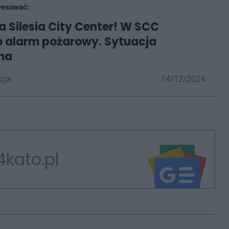
resować:
 Silesia City Center! W SCC
 alarm pożarowy. Sytuacja
na
cja
14/12/2024
4kato.pl