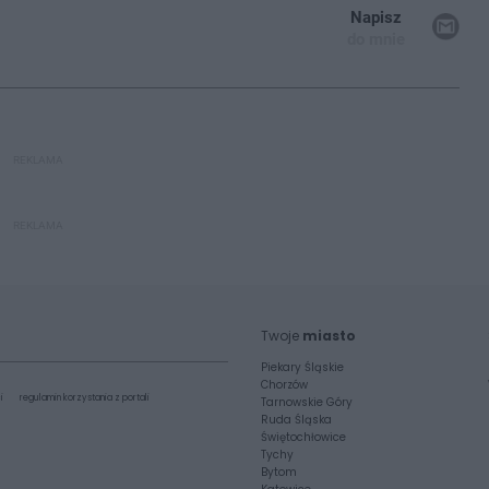
Napisz
do mnie
REKLAMA
REKLAMA
Twoje
miasto
Piekary Śląskie
Chorzów
i
regulamin korzystania z portali
Tarnowskie Góry
Ruda Śląska
Świętochłowice
Tychy
Bytom