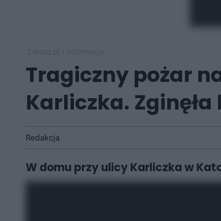
24kato.pl
/
informacje
Tragiczny pożar na 
Karliczka. Zginęła
Redakcja
W domu przy ulicy Karliczka w Kato