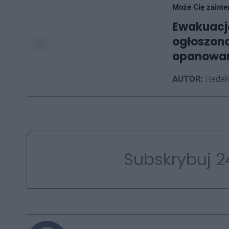
Może Cię zainte
Ewakuacja
ogłoszono
opanowa
AUTOR:
Redak
Subskrybuj 2