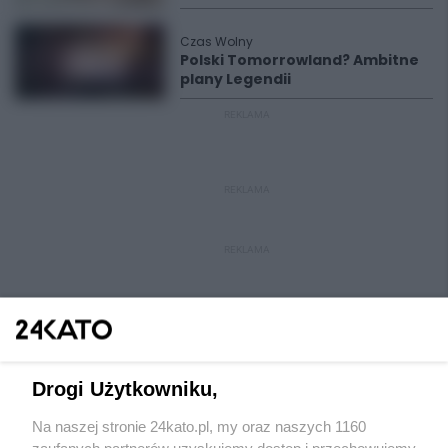
Czas Wolny
Polski Tomorrowland? Ambitne
plany Legendii
REKLAMA
REKLAMA
REKLAMA
Drogi Użytkowniku,
Na naszej stronie 24kato.pl, my oraz naszych 1160
Wydawca mediów
lokalnych
zaufanych partnerów uzyskujemy dostęp i przechowujemy