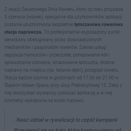
Z okazji Światowego Dnia Roweru, który co roku przypada
3 czerwca (wtorek), specjalnie dla użytkowników aplikacji
zostanie uruchomiona bezpłatnie
tymczasowa rowerowa
stacja naprawcza.
To profesjonalnie wyposażony punkt
serwisowy obsługiwany przez doświadczonych
mechaników i pasjonatów rowerów. Zakres usług:
regulacja hamulców i przerzutek, pompowanie kół i
sprawdzanie ciśnienia, smarowanie łańcucha, drobne
naprawy na miejscu (np. łatanie dętki), przegląd roweru.
Stacja będzie czynna w godzinach od 17.00 do 21.00 w
Śląskim Maker Space, przy ulicy Plebiscytowej 15. Żeby z
niej skorzystać wystarczy pokazać aplikację a w niej
kilometry wykręcone na konto Katowic.
-
Nasz udział w rywalizacji to część kampanii
Przeciepnij sie na koło, którą kontynuujemy od