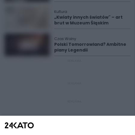
Kultura
„Kwiaty innych światów" – art
brut w Muzeum Śląskim
Czas Wolny
Polski Tomorrowland? Ambitne
plany Legendii
REKLAMA
REKLAMA
REKLAMA