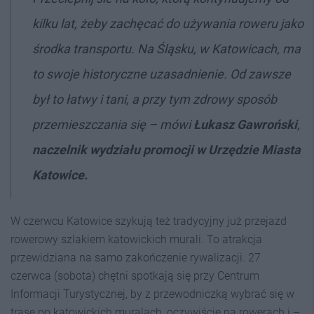
kilku lat, żeby zachęcać do używania roweru jako
środka transportu. Na Śląsku, w Katowicach, ma
to swoje historyczne uzasadnienie. Od zawsze
był to łatwy i tani, a przy tym zdrowy sposób
przemieszczania się –
mówi
Łukasz Gawroński
,
naczelnik wydziału promocji w Urzędzie Miasta
Katowice.
W czerwcu Katowice szykują też tradycyjny już przejazd
rowerowy szlakiem katowickich murali. To atrakcja
przewidziana na samo zakończenie rywalizacji. 27
czerwca (sobota) chętni spotkają się przy Centrum
Informacji Turystycznej, by z przewodniczką wybrać się w
trasę po katowickich muralach, oczywiście na rowerach i –