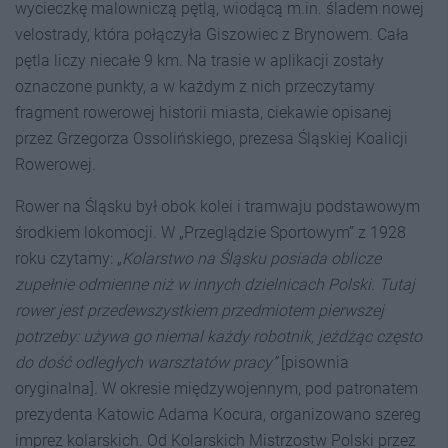
wycieczkę malowniczą pętlą, wiodącą m.in. śladem nowej
velostrady, która połączyła Giszowiec z Brynowem. Cała
pętla liczy niecałe 9 km. Na trasie w aplikacji zostały
oznaczone punkty, a w każdym z nich przeczytamy
fragment rowerowej historii miasta, ciekawie opisanej
przez Grzegorza Ossolińskiego, prezesa Śląskiej Koalicji
Rowerowej.
Rower na Śląsku był obok kolei i tramwaju podstawowym
środkiem lokomocji. W „Przeglądzie Sportowym” z 1928
roku czytamy: „
Kolarstwo na Śląsku posiada oblicze
zupełnie odmienne niż w innych dzielnicach Polski. Tutaj
rower jest przedewszystkiem przedmiotem pierwszej
potrzeby: używa go niemal każdy robotnik, jeżdżąc często
do dość odległych warsztatów pracy”
[pisownia
oryginalna]
.
W okresie międzywojennym, pod patronatem
prezydenta Katowic Adama Kocura, organizowano szereg
imprez kolarskich. Od Kolarskich Mistrzostw Polski przez