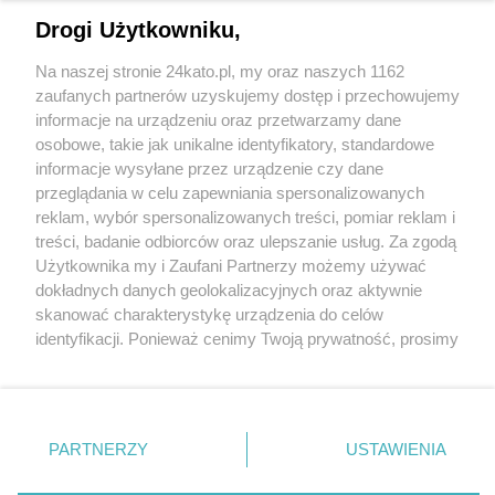
Drogi Użytkowniku,
Na naszej stronie 24kato.pl, my oraz naszych 1162
Wydawca mediów
lokalnych
zaufanych partnerów uzyskujemy dostęp i przechowujemy
informacje na urządzeniu oraz przetwarzamy dane
osobowe, takie jak unikalne identyfikatory, standardowe
informacje wysyłane przez urządzenie czy dane
przeglądania w celu zapewniania spersonalizowanych
reklam, wybór spersonalizowanych treści, pomiar reklam i
Nie zapomnij
treści, badanie odbiorców oraz ulepszanie usług. Za zgodą
zapoznać się z:
polityką prywatności
regulamin korzystania z portali
Użytkownika my i Zaufani Partnerzy możemy używać
Twoje
miasto
Skontakuj się
z nami
dokładnych danych geolokalizacyjnych oraz aktywnie
Piekary Śląskie
Kontakt
skanować charakterystykę urządzenia do celów
Chorzów
Wydawca
identyfikacji. Ponieważ cenimy Twoją prywatność, prosimy
Tarnowskie Góry
Redakcja
Ruda Śląska
Newsletter
o zgodę na korzystanie z tych technologii poprzez
Świętochłowice
Reklama
kliknięcie „Akceptuję”. Zgoda jest dobrowolna i zawsze
Tychy
możesz ją zmienić/wycofać klikając przycisk ustawień
Bytom
Katowice
prywatności znajdujący się w lewym dolnym rogu strony
PARTNERZY
USTAWIENIA
Gliwice
. Niektóre rodzaje przetwarzania danych nie wymagają
Zabrze
Zagłębie
zgody użytkownika, ale masz prawo sprzeciwić się