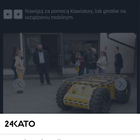
REKLAMA
Nawiguj za pomocą klawiatury, lub gestów na
urządzeniu mobilnym.
fot: UMK
Katowice stawiają na młodzież. Miasto