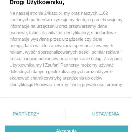
przeznaczy ponad 13 mln zł na projekty
Drogi Użytkowniku,
rozwijające kompetencje
Na naszej stronie 24kato.pl, my oraz naszych 1162
Wydawca mediów
lokalnych
zaufanych partnerów uzyskujemy dostęp i przechowujemy
informacje na urządzeniu oraz przetwarzamy dane
osobowe, takie jak unikalne identyfikatory, standardowe
informacje wysyłane przez urządzenie czy dane
przeglądania w celu zapewniania spersonalizowanych
1 / 3
reklam, wybór spersonalizowanych treści, pomiar reklam i
Katowice Miastem
Nie zapomnij
treści, badanie odbiorców oraz ulepszanie usług. Za zgodą
zapoznać się z:
polityką prywatności
regulamin korzystania z portali
Użytkownika my i Zaufani Partnerzy możemy używać
Twoje
miasto
Skontakuj się
z nami
Fachowców 03
dokładnych danych geolokalizacyjnych oraz aktywnie
Piekary Śląskie
Kontakt
skanować charakterystykę urządzenia do celów
Chorzów
Wydawca
identyfikacji. Ponieważ cenimy Twoją prywatność, prosimy
Tarnowskie Góry
Redakcja
Ruda Śląska
Newsletter
o zgodę na korzystanie z tych technologii poprzez
Świętochłowice
Reklama
kliknięcie „Akceptuję”. Zgoda jest dobrowolna i zawsze
Tychy
możesz ją zmienić/wycofać klikając przycisk ustawień
Bytom
Katowice
prywatności znajdujący się w lewym dolnym rogu strony
REKLAMA
PARTNERZY
USTAWIENIA
Gliwice
. Niektóre rodzaje przetwarzania danych nie wymagają
Zabrze
Zagłębie
zgody użytkownika, ale masz prawo sprzeciwić się
takiemu przetwarzaniu. Preferencje będą miały
Akceptuję