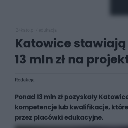
24kato.pl
/
edukacja
Katowice stawiają
13 mln zł na proje
Redakcja
Ponad 13 mln zł pozyskały Katowic
kompetencje lub kwalifikacje, któr
przez placówki edukacyjne.