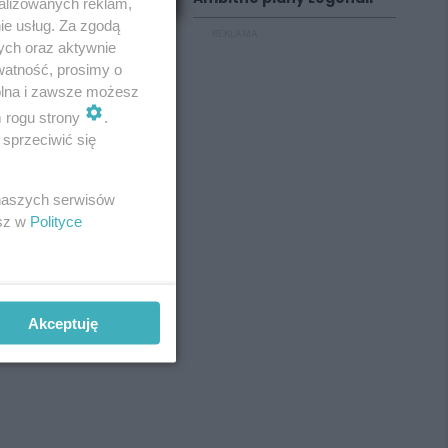
alizowanych reklam,
ie usług. Za zgodą
REKLAMA
ych oraz aktywnie
watność, prosimy o
wolna i zawsze możesz
m rogu strony
.
sprzeciwić się
 naszych serwisów
esz w
Polityce
Akceptuję