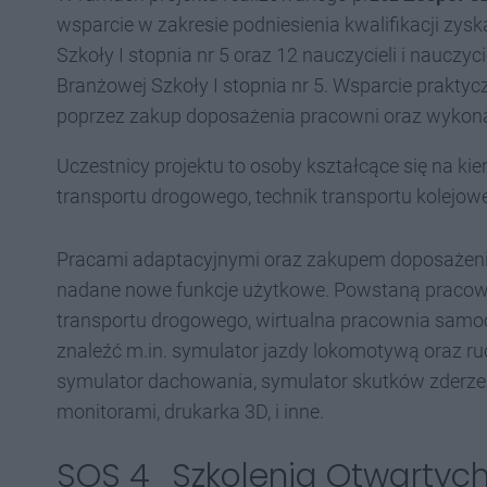
wsparcie w zakresie podniesienia kwalifikacji zys
Szkoły I stopnia nr 5 oraz 12 nauczycieli i nauczy
Branżowej Szkoły I stopnia nr 5. Wsparcie prakty
poprzez zakup doposażenia pracowni oraz wykonan
Uczestnicy projektu to osoby kształcące się na k
transportu drogowego, technik transportu kolejow
Pracami adaptacyjnymi oraz zakupem doposażenia 
nadane nowe funkcje użytkowe. Powstaną pracowni
transportu drogowego, wirtualna pracownia sa
znaleźć m.in. symulator jazdy lokomotywą oraz ru
symulator dachowania, symulator skutków zderzen
monitorami, drukarka 3D, i inne.
SOS 4_Szkolenia Otwartych