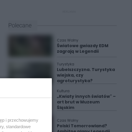
REKLAMA
Polecane
Czas Wolny
Światowe gwiazdy EDM
zagrają w Legendii
Turystyka
Lubelszczyzna. Turystyka
wiejska, czy
agroturystyka?
Kultura
„Kwiaty innych światów" –
art brut w Muzeum
Śląskim
tęp i przechowujemy
Czas Wolny
Polski Tomorrowland?
ory, standardowe
Ambitne plany Legendii