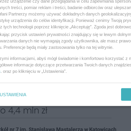
przez urządzenie czy dane przeglądania w celu zapewniania sperson
az lepiej odpowiada na zapotrzebowanie ze
ych treści, pomiar reklam i treści, badanie odbiorców oraz ulepszan
fani Partnerzy możemy używać dokładnych danych geolokalizacyjn
esu. Projekt pozwala poznać pracę w
tykę urządzenia do celów identyfikacji. Ponieważ cenimy Twoją pry
 idzie zaplanować rozwój zawodowy już na
z tych technologii poprzez kliknięcie „Akceptuję”. Zgoda jest dobro
cemy odpowiadać na potrzeby rynku, na którym
ikając przycisk ustawień prywatności znajdujący się w lewym dolny
etwarzania danych nie wymagają zgody użytkownika, ale masz prawo 
wcy, a młodym ludziom pokazać, że taka praca
. Preferencje będą miały zastosowania tylko na tej witrynie.
nująca. Kolejne działania stanowią uzupełnienie
szymi informacjami, abyś mógł świadomie i komfortowo korzystać z
.
gółowe informacje dotyczące przetwarzania Twoich danych znajdzi
s
. oraz po kliknięciu w „Ustawienia”.
awodowe szansą na
USTAWIENIA
o 4,4 mln zł
kół nr 7 im. Stanisława Mastalerza w Katowicach