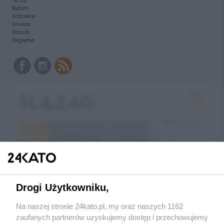
Tychy
Bytom
Katowice
Gliwice
Zabrze
Zagłębie
Drogi Użytkowniku,
Na naszej stronie 24kato.pl, my oraz naszych 1162
zaufanych partnerów uzyskujemy dostęp i przechowujemy