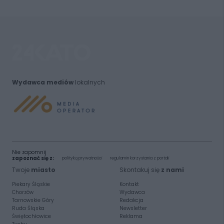
Wydawca mediów
lokalnych
Nie zapomnij
zapoznać się z:
polityką prywatności
regulamin korzystania z portali
Twoje
miasto
Skontakuj się
z nami
Piekary Śląskie
Kontakt
Chorzów
Wydawca
Tarnowskie Góry
Redakcja
Ruda Śląska
Newsletter
Świętochłowice
Reklama