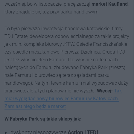
wcześniej, bo w listopadzie, pracę zaczął
market Kaufland
,
który znajduje się tuż przy parku handlowym.
To była pierwsza inwestycja handlowa katowickiej firmy
TDJ Estate, dewelopera odpowiedzialnego za takie projekty
jak m.in. kompleks biurowy .KTW, Osiedle Franciszkańskie
czy osiedle mieszkaniowe Pierwsza Dzielnica. Grupa TDJ
jest też właścicielem Famuru. I to właśnie na terenach
należących do Famuru zbudowano Fabryka Park (zresztą
hale Famuru i biurowiec są teraz sąsiadami parku
handlowego). Na tym terenie Famur miał wybudować duży
biurowiec, ale z tych planów nic nie wyszło.
Więcej:
Tak
miał wyglądać nowy biurowiec Famuru w Katowicach.
Zamiast niego będzie market
W Fabryka Park są takie sklepy jak:
dyskonty niespożywcze
Action i TED
i
,