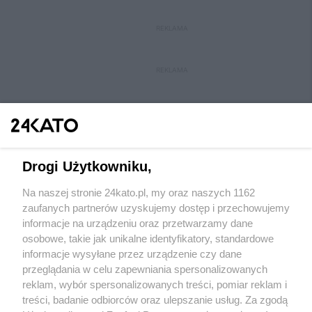
REKLAMA
REKLAMA
Drogi Użytkowniku,
Na naszej stronie 24kato.pl, my oraz naszych 1162
Wydawca mediów
lokalnych
zaufanych partnerów uzyskujemy dostęp i przechowujemy
informacje na urządzeniu oraz przetwarzamy dane
osobowe, takie jak unikalne identyfikatory, standardowe
informacje wysyłane przez urządzenie czy dane
przeglądania w celu zapewniania spersonalizowanych
reklam, wybór spersonalizowanych treści, pomiar reklam i
Nie zapomnij
treści, badanie odbiorców oraz ulepszanie usług. Za zgodą
zapoznać się z:
polityką prywatności
regulamin korzystania z portali