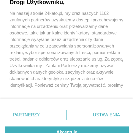
Drogi Użytkowniku,
Na naszej stronie 24kato.pl, my oraz naszych 1162
Wydawca mediów
lokalnych
zaufanych partnerów uzyskujemy dostęp i przechowujemy
informacje na urządzeniu oraz przetwarzamy dane
osobowe, takie jak unikalne identyfikatory, standardowe
informacje wysyłane przez urządzenie czy dane
przeglądania w celu zapewniania spersonalizowanych
reklam, wybór spersonalizowanych treści, pomiar reklam i
Nie zapomnij
treści, badanie odbiorców oraz ulepszanie usług. Za zgodą
zapoznać się z:
polityką prywatności
regulamin korzystania z portali
fot: Policja Śląska
Użytkownika my i Zaufani Partnerzy możemy używać
Twoje
miasto
Skontakuj się
z nami
dokładnych danych geolokalizacyjnych oraz aktywnie
Katowice. Tragiczne zdarzenie w Kostuchnie. Nie
Piekary Śląskie
Kontakt
skanować charakterystykę urządzenia do celów
Chorzów
Wydawca
żyje rowerzysta
identyfikacji. Ponieważ cenimy Twoją prywatność, prosimy
Tarnowskie Góry
Redakcja
Ruda Śląska
Newsletter
o zgodę na korzystanie z tych technologii poprzez
2 / 3
Świętochłowice
Reklama
kliknięcie „Akceptuję”. Zgoda jest dobrowolna i zawsze
Tychy
możesz ją zmienić/wycofać klikając przycisk ustawień
Bytom
Wypadek Katowice
Katowice
prywatności znajdujący się w lewym dolnym rogu strony
PARTNERZY
USTAWIENIA
Gliwice
Kostuchna
. Niektóre rodzaje przetwarzania danych nie wymagają
Zabrze
Zagłębie
zgody użytkownika, ale masz prawo sprzeciwić się
takiemu przetwarzaniu. Preferencje będą miały
Akceptuję