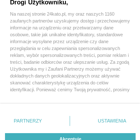
Drogi Użytkowniku,
Na naszej stronie 24kato.pl, my oraz naszych 1160
Wydawca mediów
lokalnych
zaufanych partnerów uzyskujemy dostęp i przechowujemy
informacje na urządzeniu oraz przetwarzamy dane
osobowe, takie jak unikalne identyfikatory, standardowe
informacje wysyłane przez urządzenie czy dane
przeglądania w celu zapewniania spersonalizowanych
reklam, wybór spersonalizowanych treści, pomiar reklam i
Nie zapomnij
treści, badanie odbiorców oraz ulepszanie usług. Za zgodą
zapoznać się z:
polityką prywatności
regulamin korzystania z portali
fot: Policja Śląska
Użytkownika my i Zaufani Partnerzy możemy używać
Twoje
miasto
Skontakuj się
z nami
dokładnych danych geolokalizacyjnych oraz aktywnie
Katowice. Tragiczne zdarzenie w Kostuchnie. Nie
Piekary Śląskie
Kontakt
skanować charakterystykę urządzenia do celów
Chorzów
Wydawca
żyje rowerzysta
identyfikacji. Ponieważ cenimy Twoją prywatność, prosimy
Tarnowskie Góry
Redakcja
Ruda Śląska
Newsletter
o zgodę na korzystanie z tych technologii poprzez
3 / 3
Świętochłowice
Reklama
kliknięcie „Akceptuję”. Zgoda jest dobrowolna i zawsze
Tychy
możesz ją zmienić/wycofać klikając przycisk ustawień
Bytom
Wypadek Katowice
Katowice
prywatności znajdujący się w lewym dolnym rogu strony
PARTNERZY
USTAWIENIA
Gliwice
Kostuchna
. Niektóre rodzaje przetwarzania danych nie wymagają
Zabrze
Zagłębie
zgody użytkownika, ale masz prawo sprzeciwić się
takiemu przetwarzaniu. Preferencje będą miały
Akceptuję