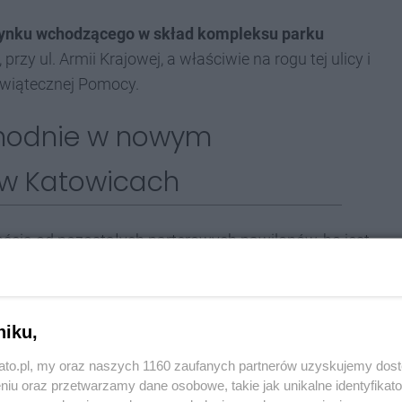
ynku wchodzącego w skład kompleksu parku
, przy ul. Armii Krajowej, a właściwie na rogu tej ulicy i
 Świątecznej Pomocy.
ychodnie w nowym
 w Katowicach
ścią od pozostałych parterowych pawilonów, bo jest
śnie stylistycznie pasuje do reszty, ma czarny kolor i
niku,
l budynku, został on już wynajęty w całości.
kato.pl, my oraz naszych 1160 zaufanych partnerów uzyskujemy dos
 na parterowej części:
Krowa Mać, czyli burgerownia
niu oraz przetwarzamy dane osobowe, takie jak unikalne identyfikat