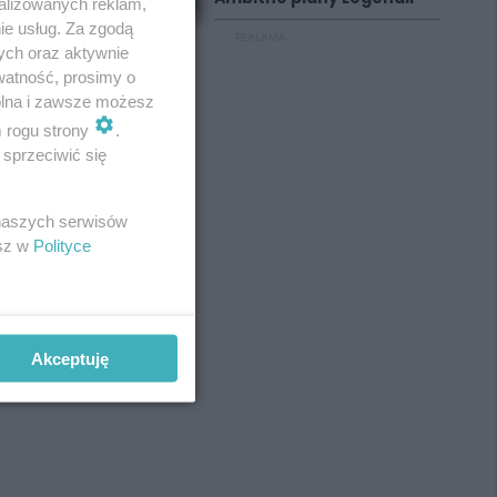
alizowanych reklam,
ie usług. Za zgodą
REKLAMA
ych oraz aktywnie
watność, prosimy o
wolna i zawsze możesz
m rogu strony
.
sprzeciwić się
 naszych serwisów
esz w
Polityce
Akceptuję