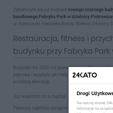
Zakończyła się już budowa
nowego czarnego bud
handlowego Fabryka Park w dzielnicy Piotrowice
ul. Kościuszki, niedaleko Ronda Wielkiej Orkiestry
Restauracja, fitness i prz
budynku przy Fabryka Park
Budynek ma 3000 m2 powierzchni i odbiega wielko
piętrowy i wygląda jak mały biurowiec. Ale jednocze
podobną elewację.
Drogi Użytkow
Już wiadomo, co tu będzie. Jak informuje właścicie
Na naszej stronie 24
Pierwszy najemca oznajmił to już wielkimi literami
informacje na urządze