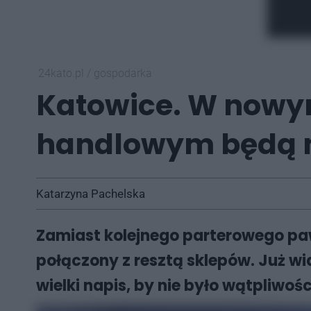
24kato.pl
/
gospodarka
Katowice. W nowy
handlowym będą m
Katarzyna Pachelska
Zamiast kolejnego parterowego pa
połączony z resztą sklepów. Już wi
wielki napis, by nie było wątpliwośc