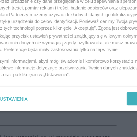
przez urządzenie czy dane przeglądania w celu zapewniania sperson
j. śląskim, m.in. w Częstochowie, Jastrzębiu-Zdroju,
ych treści, pomiar reklam i treści, badanie odbiorców oraz ulepszan
uracja zajmie część parteru nowego budynku.
fani Partnerzy możemy używać dokładnych danych geolokalizacyjn
tykę urządzenia do celów identyfikacji. Ponieważ cenimy Twoją pry
z tych technologii poprzez kliknięcie „Akceptuję”. Zgoda jest dobro
ikając przycisk ustawień prywatności znajdujący się w lewym dolny
etwarzania danych nie wymagają zgody użytkownika, ale masz prawo 
. Preferencje będą miały zastosowania tylko na tej witrynie.
szymi informacjami, abyś mógł świadomie i komfortowo korzystać z
gółowe informacje dotyczące przetwarzania Twoich danych znajdzi
s
. oraz po kliknięciu w „Ustawienia”.
 2026 roku.
wszych katowickich
USTAWIENIA