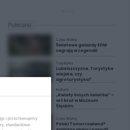
REKLAMA
Polecane
Czas Wolny
Światowe gwiazdy EDM
zagrają w Legendii
Turystyka
Lubelszczyzna. Turystyka
wiejska, czy
agroturystyka?
Kultura
„Kwiaty innych światów" –
art brut w Muzeum
Śląskim
tęp i przechowujemy
Czas Wolny
Polski Tomorrowland?
ory, standardowe
Ambitne plany Legendii