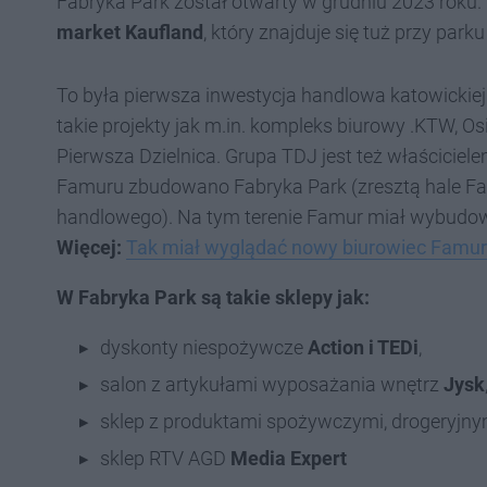
Fabryka Park został otwarty w grudniu 2023 roku. 
market Kaufland
, który znajduje się tuż przy par
To była pierwsza inwestycja handlowa katowickiej
takie projekty jak m.in. kompleks biurowy .KTW, O
Pierwsza Dzielnica. Grupa TDJ jest też właściciel
Famuru zbudowano Fabryka Park (zresztą hale Fam
handlowego). Na tym terenie Famur miał wybudować
Więcej:
Tak miał wyglądać nowy biurowiec Famur
W Fabryka Park są takie sklepy jak:
dyskonty niespożywcze
Action i TED
i
,
salon z artykułami wyposażania wnętrz
Jysk
sklep z produktami spożywczymi, drogeryjny
sklep RTV AGD
Media Expert