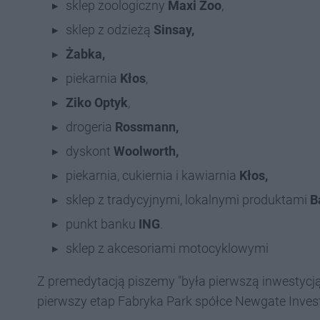
sklep zoologiczny
Maxi Zoo
,
sklep z odzieżą
Sinsay,
Żabka,
piekarnia
Kłos
,
Ziko Optyk
,
drogeria
Rossmann,
dyskont
Woolworth,
piekarnia, cukiernia i kawiarnia
Kłos,
sklep z tradycyjnymi, lokalnymi produktami
B
punkt banku
ING
.
sklep z akcesoriami motocyklowymi
Z premedytacją piszemy "była pierwszą inwestycją
pierwszy etap Fabryka Park spółce Newgate Inves