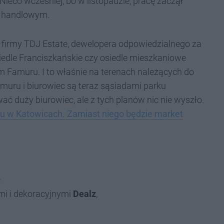
Nieco wcześniej, bo w listopadzie, pracę zaczął
ku handlowym.
 firmy TDJ Estate, dewelopera odpowiedzialnego za
siedle Franciszkańskie czy osiedle mieszkaniowe
em Famuru. I to właśnie na terenach należących do
uru i biurowiec są teraz sąsiadami parku
 duży biurowiec, ale z tych planów nic nie wyszło.
u w Katowicach. Zamiast niego będzie market
,
mi i dekoracyjnymi
Dealz
,