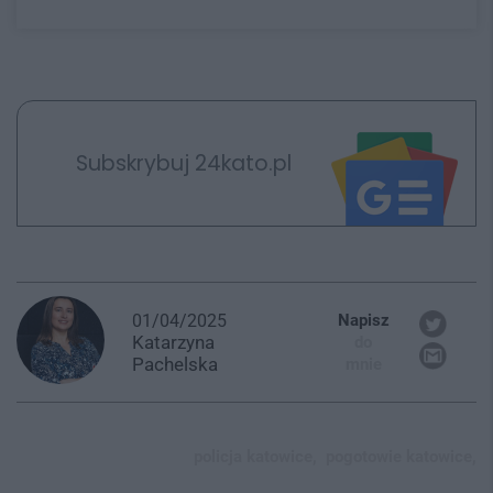
Subskrybuj 24kato.pl
01/04/2025
Napisz
Katarzyna
do
Pachelska
mnie
policja katowice,
pogotowie katowice,