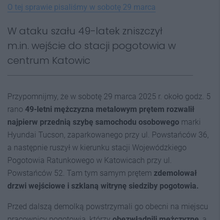
O tej sprawie pisaliśmy w sobotę 29 marca
W ataku szału 49-latek zniszczył
m.in. wejście do stacji pogotowia w
centrum Katowic
Przypomnijmy, że w sobotę 29 marca 2025 r. około godz. 5
rano
49-letni mężczyzna metalowym prętem rozwalił
najpierw przednią szybę samochodu osobowego
marki
Hyundai Tucson, zaparkowanego przy ul. Powstańców 36,
a następnie ruszył w kierunku stacji Wojewódzkiego
Pogotowia Ratunkowego w Katowicach przy ul.
Powstańców 52. Tam tym samym prętem
zdemolował
drzwi wejściowe i szklaną witrynę siedziby pogotowia.
Przed dalszą demolką powstrzymali go obecni na miejscu
pracownicy pogotowia, którzy
obezwładnili mężczyznę
, a