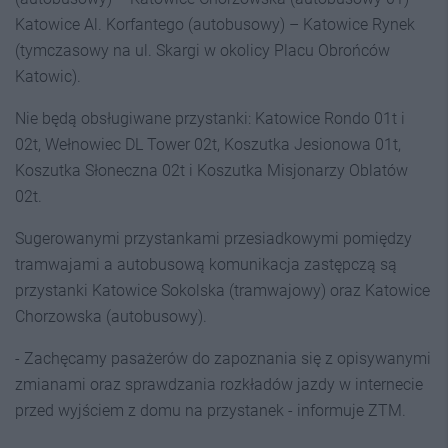
Katowice Al. Korfantego (autobusowy) – Katowice Rynek
(tymczasowy na ul. Skargi w okolicy Placu Obrońców
Katowic).
Nie będą obsługiwane przystanki: Katowice Rondo 01t i
02t, Wełnowiec DL Tower 02t, Koszutka Jesionowa 01t,
Koszutka Słoneczna 02t i Koszutka Misjonarzy Oblatów
02t.
Sugerowanymi przystankami przesiadkowymi pomiędzy
tramwajami a autobusową komunikacja zastępczą są
przystanki Katowice Sokolska (tramwajowy) oraz Katowice
Chorzowska (autobusowy).
- Zachęcamy pasażerów do zapoznania się z opisywanymi
zmianami oraz sprawdzania rozkładów jazdy w internecie
przed wyjściem z domu na przystanek - informuje ZTM.